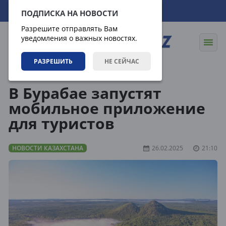
07.08.2026
23:45:50
ПОДПИСКА НА НОВОСТИ
Разрешите отправлять Вам
уведомления о важных новостях.
РАЗРЕШИТЬ
НЕ СЕЙЧАС
Новости
Новости Казахстана
В Бурабае запустят
мобильное приложение
для туристов
НОВОСТИ КАЗАХСТАНА
26.02.2025
21:10