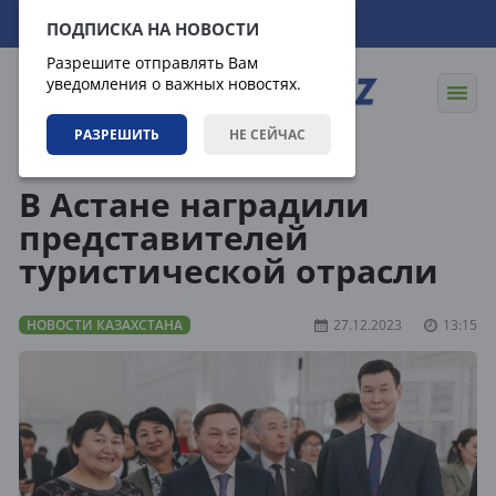
09.08.2026
06:28:54
ПОДПИСКА НА НОВОСТИ
Разрешите отправлять Вам
уведомления о важных новостях.
РАЗРЕШИТЬ
НЕ СЕЙЧАС
Новости
Новости Казахстана
В Астане наградили
представителей
туристической отрасли
НОВОСТИ КАЗАХСТАНА
27.12.2023
13:15