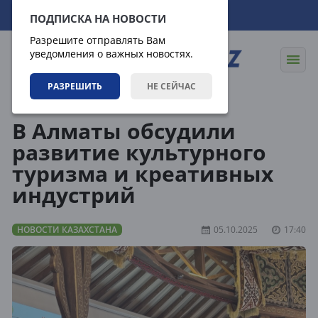
08.08.2026
18:44:48
ПОДПИСКА НА НОВОСТИ
Разрешите отправлять Вам
уведомления о важных новостях.
РАЗРЕШИТЬ
НЕ СЕЙЧАС
Новости
Новости Казахстана
В Алматы обсудили
развитие культурного
туризма и креативных
индустрий
НОВОСТИ КАЗАХСТАНА
05.10.2025
17:40