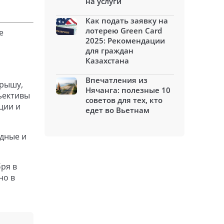
на услуги
Как подать заявку на
лотерею Green Card
е
2025: Рекомендации
для граждан
Казахстана
Впечатления из
орышу,
Нячанга: полезные 10
ъективы
советов для тех, кто
ции и
едет во Вьетнам
одные и
бря в
но в