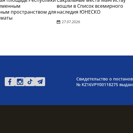
ая площадь Республики
Сакральные места Мангистау
ременным
вошли в Список всемирного
ным пространством для
наследия ЮНЕСКО
лматы
27.07.2026
Свидетельство о постанов
№ KZ16VPY00118275 выдано