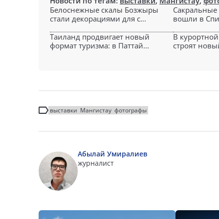
Новости по тегам:
выставки
,
Мангистау
,
фот
Белоснежные скалы Бозжыры
Сакральные 
стали декорациями для с...
вошли в Спи
Таиланд продвигает новый
В курортной
формат туризма: в Паттай...
строят новы
выставки
Мангистау
фотографы
Абылай Умиралиев
журналист