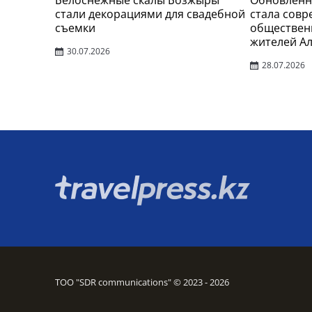
Белоснежные скалы Бозжыры
Обновленн
стали декорациями для свадебной
стала сов
съемки
обществен
жителей А
30.07.2026
28.07.2026
ТОО "SDR communications" © 2023 - 2026