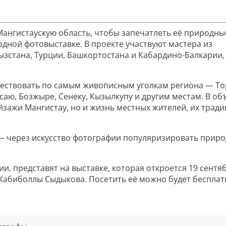
Мангистаускую область, чтобы запечатлеть её природны
одной фотовыставке. В проекте участвуют мастера из
ызстана, Турции, Башкортостана и Кабардино-Балкарии,
шествовать по самым живописным уголкам региона — Т
саю, Бозжыре, Сенеку, Кызылкупу и другим местам. В об
зажи Мангистау, но и жизнь местных жителей, их тради
 — через искусство фотографии популяризировать прир
и, представят на выставке, которая откроется 19 сентя
Кабиболлы Сыдыкова. Посетить её можно будет бесплат