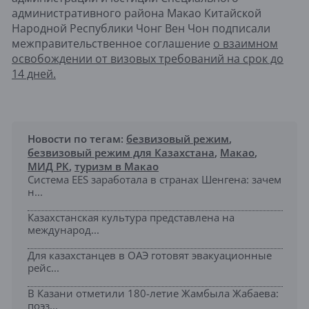
административного района Макао Китайской
Народной Республики Чонг Вен Чон подписали
межправительственное соглашение
о взаимном
освобождении от визовых требований на срок до
14 дней.
Новости по тегам:
безвизовый режим
,
безвизовый режим для Казахстана
,
Макао
,
МИД РК
,
туризм в Макао
Система EES заработала в странах Шенгена: зачем
н...
Казахстанская культура представлена на
международ...
Для казахстанцев в ОАЭ готовят эвакуационные
рейс...
В Казани отметили 180-летие Жамбыла Жабаева:
поэз...