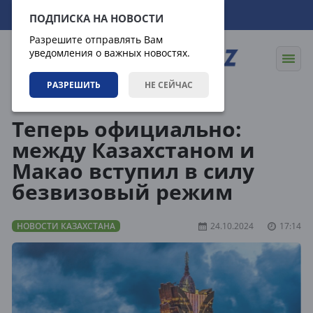
09.08.2026
14:43:38
ПОДПИСКА НА НОВОСТИ
Разрешите отправлять Вам
уведомления о важных новостях.
РАЗРЕШИТЬ
НЕ СЕЙЧАС
Новости
Новости Казахстана
Теперь официально:
между Казахстаном и
Макао вступил в силу
безвизовый режим
НОВОСТИ КАЗАХСТАНА
24.10.2024
17:14