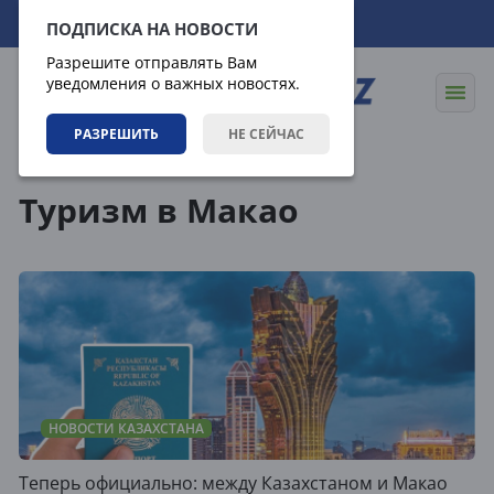
06.08.2026
07:27:12
ПОДПИСКА НА НОВОСТИ
Разрешите отправлять Вам
уведомления о важных новостях.
РАЗРЕШИТЬ
НЕ СЕЙЧАС
Теги
Туризм в Макао
НОВОСТИ КАЗАХСТАНА
Теперь официально: между Казахстаном и Макао