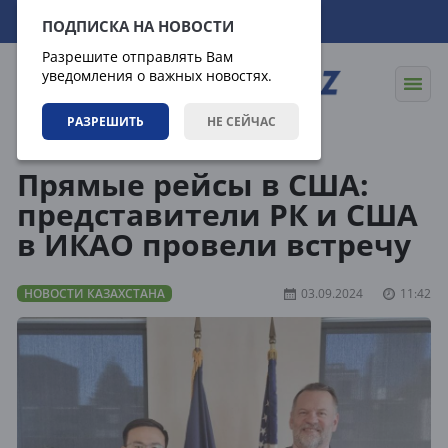
08.08.2026
03:42:34
ПОДПИСКА НА НОВОСТИ
Разрешите отправлять Вам
уведомления о важных новостях.
РАЗРЕШИТЬ
НЕ СЕЙЧАС
Новости
Новости Казахстана
Прямые рейсы в США:
представители РК и США
в ИКАО провели встречу
НОВОСТИ КАЗАХСТАНА
03.09.2024
11:42