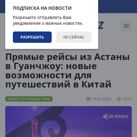
07.08.2026
03:23:44
ПОДПИСКА НА НОВОСТИ
Разрешите отправлять Вам
уведомления о важных новостях.
РАЗРЕШИТЬ
НЕ СЕЙЧАС
Новости
Новости Казахстана
Прямые рейсы из Астаны
в Гуанчжоу: новые
возможности для
путешествий в Китай
НОВОСТИ КАЗАХСТАНА
10.02.2026
16:03