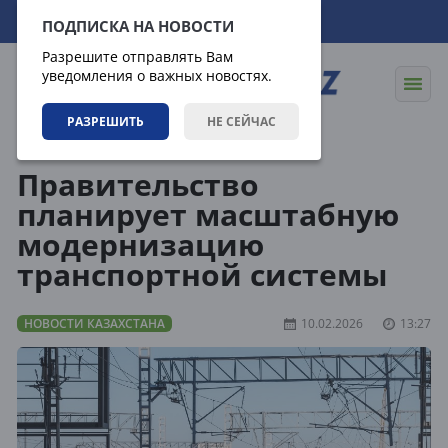
08.08.2026
12:30:51
ПОДПИСКА НА НОВОСТИ
Разрешите отправлять Вам
уведомления о важных новостях.
РАЗРЕШИТЬ
НЕ СЕЙЧАС
Новости
Новости Казахстана
Правительство
планирует масштабную
модернизацию
транспортной системы
НОВОСТИ КАЗАХСТАНА
10.02.2026
13:27