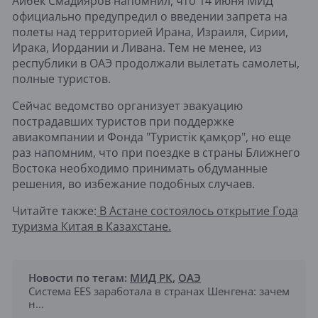
Айбек Смадияров напомнил, что 14 июня МИД
официально предупредил о введении запрета на
полеты над территорией Ирана, Израиля, Сирии,
Ирака, Иордании и Ливана. Тем не менее, из
республики в ОАЭ продолжали вылетать самолеты,
полные туристов.
Сейчас ведомство организует эвакуацию
пострадавших туристов при поддержке
авиакомпании и Фонда "Туристік қамқор", но еще
раз напомним, что при поездке в страны Ближнего
Востока необходимо принимать обдуманные
решения, во избежание подобных случаев.
Читайте также:
В Астане состоялось открытие Года
туризма Китая в Казахстане.
Новости по тегам:
МИД РК
,
ОАЭ
Система EES заработала в странах Шенгена: зачем
н...