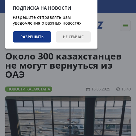
07.08.2026
18:32:40
ПОДПИСКА НА НОВОСТИ
Разрешите отправлять Вам
уведомления о важных новостях.
РАЗРЕШИТЬ
НЕ СЕЙЧАС
Новости
Новости Казахстана
Около 300 казахстанцев
не могут вернуться из
ОАЭ
НОВОСТИ КАЗАХСТАНА
16.06.2025
18:40