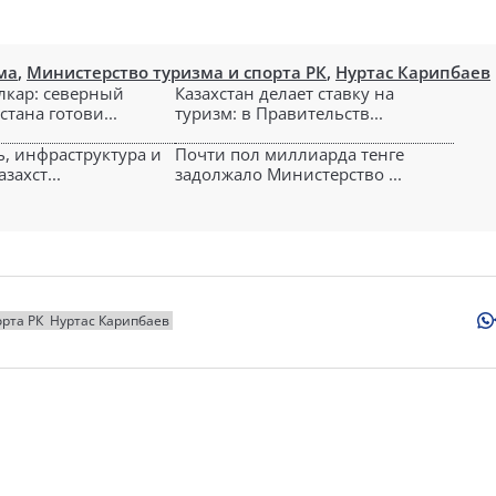
ма
,
Министерство туризма и спорта РК
,
Нуртас Карипбаев
лкар: северный
Казахстан делает ставку на
стана готови...
туризм: в Правительств...
ь, инфраструктура и
Почти пол миллиарда тенге
захст...
задолжало Министерство ...
рта РК
Нуртас Карипбаев