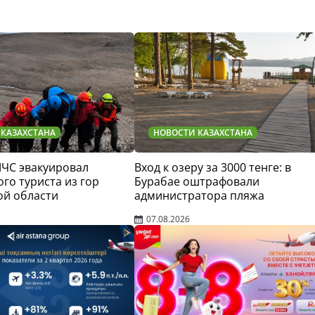
 КАЗАХСТАНА
НОВОСТИ КАЗАХСТАНА
МЧС эвакуировал
Вход к озеру за 3000 тенге: в
го туриста из гор
Бурабае оштрафовали
ой области
администратора пляжа
07.08.2026