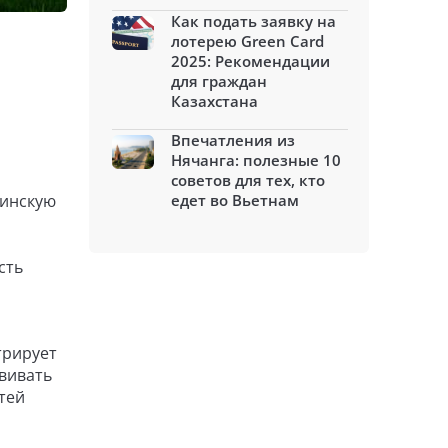
Как подать заявку на
лотерею Green Card
2025: Рекомендации
для граждан
Казахстана
Впечатления из
Нячанга: полезные 10
советов для тех, кто
линскую
едет во Вьетнам
сть
трирует
звивать
тей