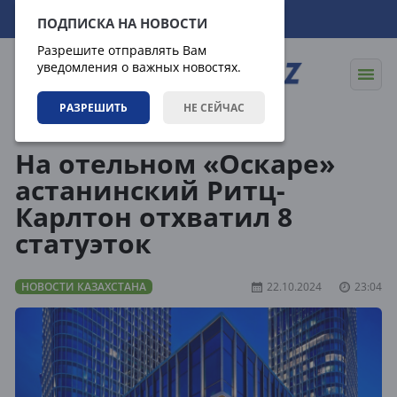
07.08.2026
20:54:33
ПОДПИСКА НА НОВОСТИ
Разрешите отправлять Вам
уведомления о важных новостях.
РАЗРЕШИТЬ
НЕ СЕЙЧАС
Новости
Новости Казахстана
На отельном «Оскаре»
астанинский Ритц-
Карлтон отхватил 8
статуэток
НОВОСТИ КАЗАХСТАНА
22.10.2024
23:04