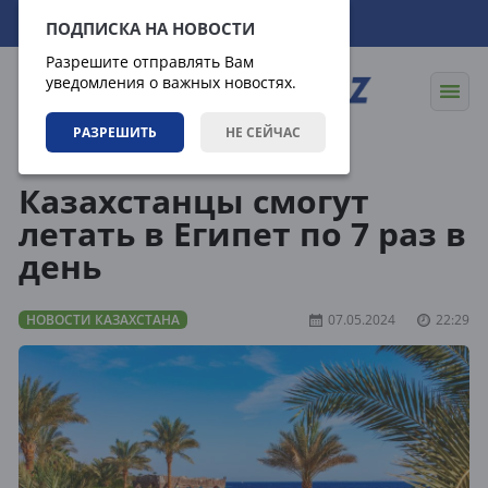
07.08.2026
15:39:25
ПОДПИСКА НА НОВОСТИ
Разрешите отправлять Вам
уведомления о важных новостях.
РАЗРЕШИТЬ
НЕ СЕЙЧАС
Новости
Новости Казахстана
Казахстанцы смогут
летать в Египет по 7 раз в
день
НОВОСТИ КАЗАХСТАНА
07.05.2024
22:29