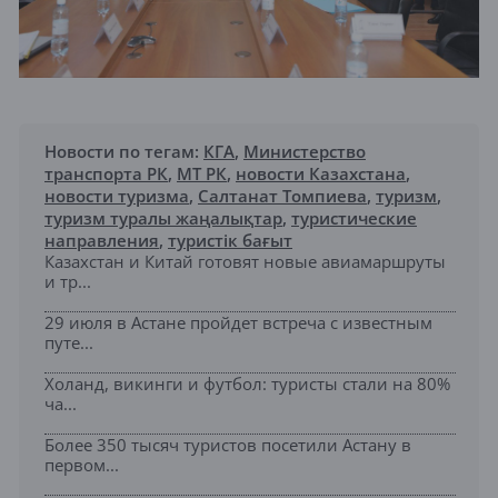
Новости по тегам:
КГА
,
Министерство
транспорта РК
,
МТ РК
,
новости Казахстана
,
новости туризма
,
Салтанат Томпиева
,
туризм
,
туризм туралы жаңалықтар
,
туристические
направления
,
туристік бағыт
Казахстан и Китай готовят новые авиамаршруты
и тр...
29 июля в Астане пройдет встреча с известным
путе...
Холанд, викинги и футбол: туристы стали на 80%
ча...
Более 350 тысяч туристов посетили Астану в
первом...