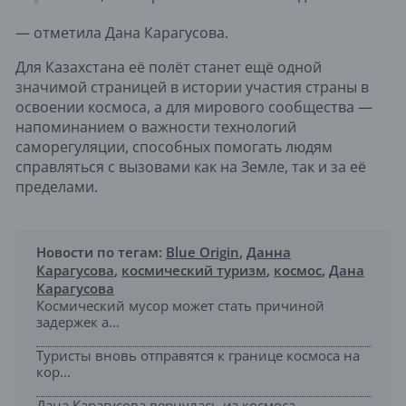
— отметила Дана Карагусова.
Для Казахстана её полёт станет ещё одной
значимой страницей в истории участия страны в
освоении космоса, а для мирового сообщества —
напоминанием о важности технологий
саморегуляции, способных помогать людям
справляться с вызовами как на Земле, так и за её
пределами.
Новости по тегам:
Blue Origin
,
Данна
Карагусова
,
космический туризм
,
космос
,
Дана
Карагусова
Космический мусор может стать причиной
задержек а...
Туристы вновь отправятся к границе космоса на
кор...
Дана Карагусова вернулась из космоса...