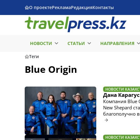
О проекте
Реклама
Редакция
Контакты
НОВОСТИ
СТАТЬИ
НАПРАВЛЕНИЯ
Теги
Blue Origin
НОВОСТИ КАЗАХС
Дана Карагус
Компания Blue 
New Shepard ста
благополучно в
НОВОСТИ КАЗАХС