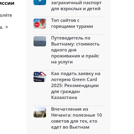
миссии
заграничный паспорт
для взрослых и детей
полёте
Топ сайтов с
горящими турами
а.
Путеводитель по
Вьетнаму: стоимость
одного дня
проживания и прайс
на услуги
Как подать заявку на
лотерею Green Card
2025: Рекомендации
для граждан
Казахстана
Впечатления из
Нячанга: полезные 10
советов для тех, кто
едет во Вьетнам