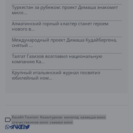
Туркестан за рубежом: проект Димаша знакомит
милл...
Алматинский горный кластер станет героем
нового в...
Международный проект Димаша Кудайбергена,
снятый ...
Талгат Газизов возглавил национальную
компанию Ka...
Крупный итальянский журнал посвятил
юбилейный ном...
Kazakh Tourism
Казахтуризм
киногид
қазақша кино
отечественное кино
съемки кино