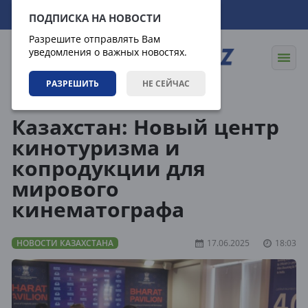
08.08.2026
08:10:29
ПОДПИСКА НА НОВОСТИ
Разрешите отправлять Вам
уведомления о важных новостях.
РАЗРЕШИТЬ
НЕ СЕЙЧАС
Новости
Новости Казахстана
Казахстан: Новый центр
кинотуризма и
копродукции для
мирового
кинематографа
НОВОСТИ КАЗАХСТАНА
17.06.2025
18:03