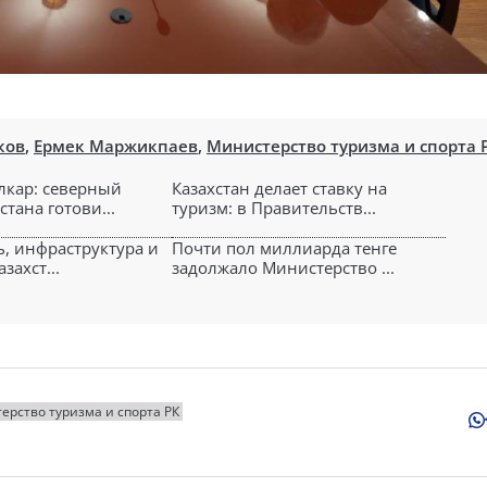
ков
,
Ермек Маржикпаев
,
Министерство туризма и спорта 
лкар: северный
Казахстан делает ставку на
стана готови...
туризм: в Правительств...
ь, инфраструктура и
Почти пол миллиарда тенге
захст...
задолжало Министерство ...
ерство туризма и спорта РК