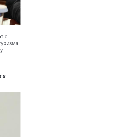
т с
 туризма
ду
 и