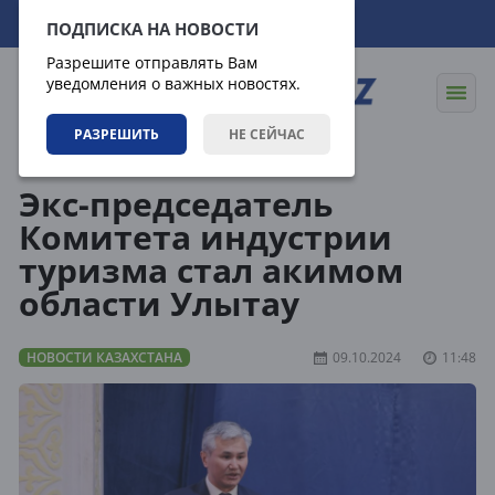
07.08.2026
23:14:48
ПОДПИСКА НА НОВОСТИ
Разрешите отправлять Вам
уведомления о важных новостях.
РАЗРЕШИТЬ
НЕ СЕЙЧАС
Новости
Новости Казахстана
Экс-председатель
Комитета индустрии
туризма стал акимом
области Улытау
НОВОСТИ КАЗАХСТАНА
09.10.2024
11:48