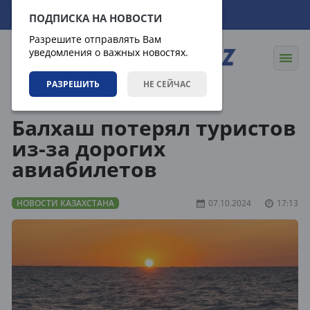
07.08.2026
14:31:15
ПОДПИСКА НА НОВОСТИ
Разрешите отправлять Вам
уведомления о важных новостях.
РАЗРЕШИТЬ
НЕ СЕЙЧАС
Новости
Новости Казахстана
Балхаш потерял туристов
из-за дорогих
авиабилетов
НОВОСТИ КАЗАХСТАНА
07.10.2024
17:13