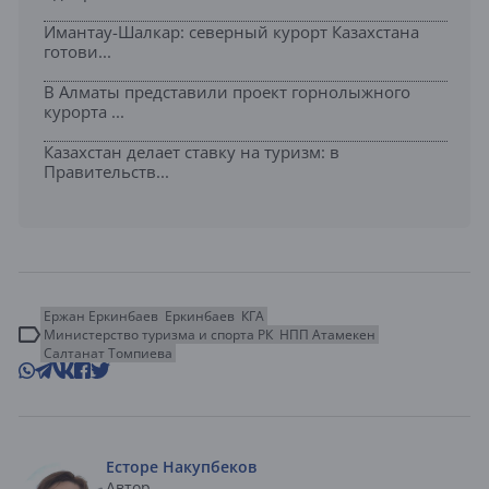
Имантау-Шалкар: северный курорт Казахстана
готови...
В Алматы представили проект горнолыжного
курорта ...
Казахстан делает ставку на туризм: в
Правительств...
Ержан Еркинбаев
Еркинбаев
КГА
Министерство туризма и спорта РК
НПП Атамекен
Салтанат Томпиева
Есторе Накупбеков
Автор