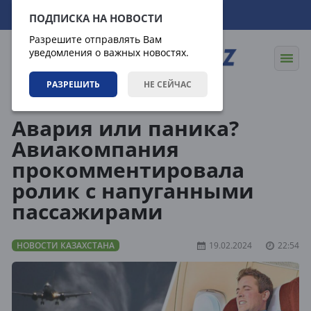
09.08.2026
11:01:56
ПОДПИСКА НА НОВОСТИ
Разрешите отправлять Вам
уведомления о важных новостях.
РАЗРЕШИТЬ
НЕ СЕЙЧАС
Новости
Новости Казахстана
Авария или паника?
Авиакомпания
прокомментировала
ролик с напуганными
пассажирами
НОВОСТИ КАЗАХСТАНА
19.02.2024
22:54