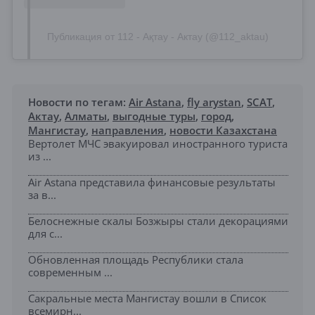
Публикация от 112 - Ақтау - Актау (@112_aktau)
Новости по тегам:
Air Astana
,
fly arystan
,
SCAT
,
Актау
,
Алматы
,
выгодные туры
,
город
,
Мангистау
,
направления
,
новости Казахстана
Вертолет МЧС эвакуировал иностранного туриста
из ...
Air Astana представила финансовые результаты
за в...
Белоснежные скалы Бозжыры стали декорациями
для с...
Обновленная площадь Республики стала
современным ...
Сакральные места Мангистау вошли в Список
всемирн...