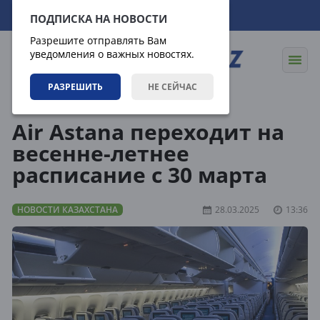
10.08.2026
15:19:23
ПОДПИСКА НА НОВОСТИ
Разрешите отправлять Вам
уведомления о важных новостях.
РАЗРЕШИТЬ
НЕ СЕЙЧАС
Новости
Новости Казахстана
Air Astana переходит на
весенне-летнее
расписание с 30 марта
НОВОСТИ КАЗАХСТАНА
28.03.2025
13:36