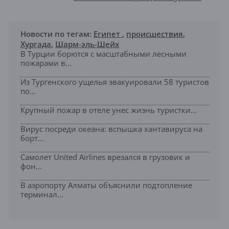
Новости по тегам:
Египет
,
происшествия
,
Хургада
,
Шарм-эль-Шейх
В Турции борются с масштабными лесными
пожарами в...
Из Тургенского ущелья эвакуировали 58 туристов
по...
Крупный пожар в отеле унес жизнь туристки...
Вирус посреди океана: вспышка хантавируса на
борт...
Самолет United Airlines врезался в грузовик и
фон...
В аэропорту Алматы объяснили подтопление
терминал...