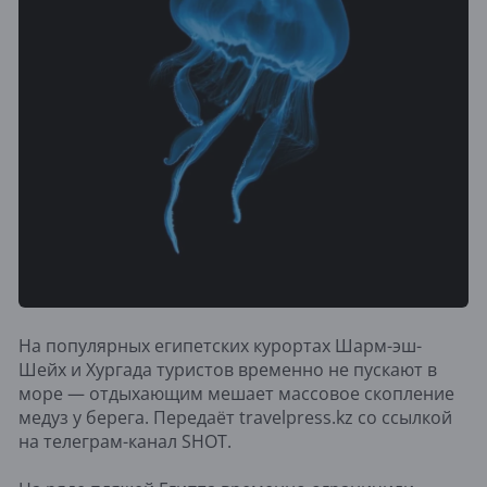
На популярных египетских курортах Шарм-эш-
Шейх и Хургада туристов временно не пускают в
море — отдыхающим мешает массовое скопление
медуз у берега. Передаёт travelpress.kz со ссылкой
на телеграм-канал SHOT.