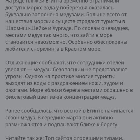
На ряде пляжей Египта временно ограничили
доступ к морю: вода у побережья оказалась
буквально заполнена медузами. Больше всего от
нашествия морских существ страдают туристы в
Шарм-эш-Шейхе и Хургаде. По словам очевидцев,
местами медуз так много, что зайти в море
становится невозможно. Особенно обеспокоены
любители снорклинга в Красном море.
Отдыхающие сообщают, что сотрудники отелей
уверяют — медузы безопасны и не представляют
угрозы. Однако на практике многие туристы
выходят из воды с раздражением кожи, зудом и
ожогами. Море вблизи берега местами окрашено в
фиолетовый цвет из-за концентрации медуз.
Ранее сообщалось, что весной в Египте начинается
сезон медуз. В середине марта они активно
размножаются и подплывают ближе к берегу.
Читайте так же:
Топ сайтов с горящими турами.