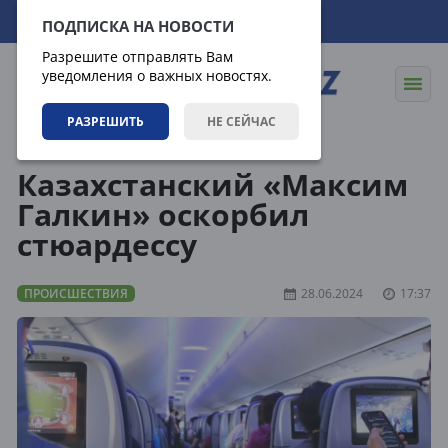
09.08.2026
07:11:23
ПОДПИСКА НА НОВОСТИ
Разрешите отправлять Вам
уведомления о важных новостях.
РАЗРЕШИТЬ
НЕ СЕЙЧАС
Новости
Происшествия
Казахстанский «Максим
Галкин» оскорбил
стюардессу
ПРОИСШЕСТВИЯ
28.06.2024
17:37