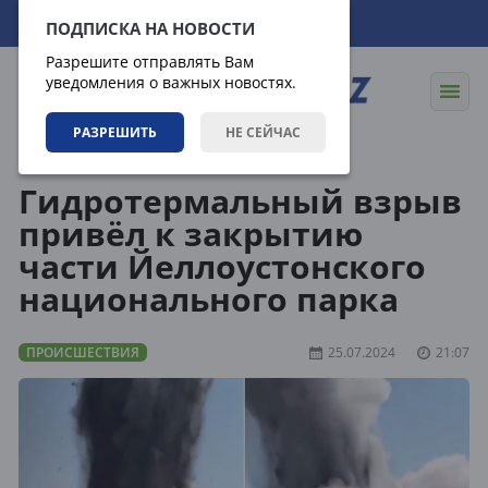
07.08.2026
10:48:59
ПОДПИСКА НА НОВОСТИ
Разрешите отправлять Вам
уведомления о важных новостях.
РАЗРЕШИТЬ
НЕ СЕЙЧАС
Новости
Происшествия
Гидротермальный взрыв
привёл к закрытию
части Йеллоустонского
национального парка
ПРОИСШЕСТВИЯ
25.07.2024
21:07