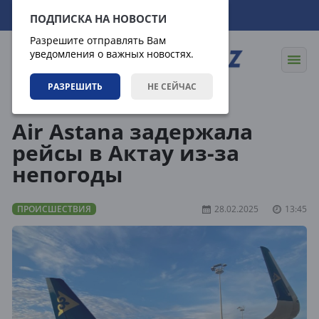
06.08.2026
17:14:48
ПОДПИСКА НА НОВОСТИ
Разрешите отправлять Вам
уведомления о важных новостях.
РАЗРЕШИТЬ
НЕ СЕЙЧАС
Новости
Происшествия
Air Astana задержала
рейсы в Актау из-за
непогоды
ПРОИСШЕСТВИЯ
28.02.2025
13:45