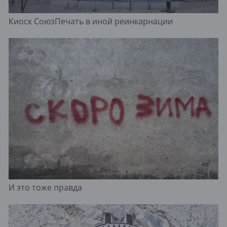
Киоск СоюзПечать в иной реинкарнации
И это тоже правда