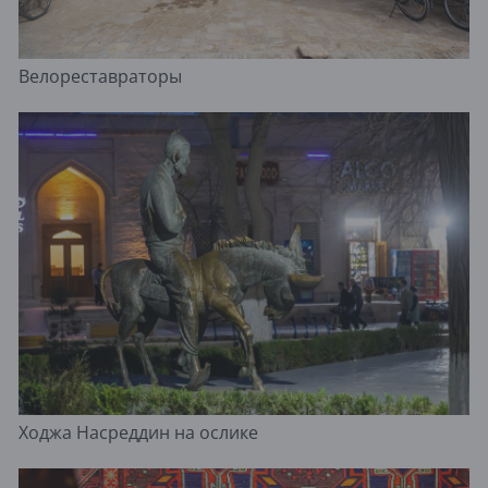
Велореставраторы
Ходжа Насреддин на ослике