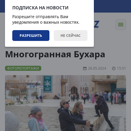
07.08.2026
18:09:15
ПОДПИСКА НА НОВОСТИ
Разрешите отправлять Вам
уведомления о важных новостях.
РАЗРЕШИТЬ
НЕ СЕЙЧАС
Медиагалерея
Фоторепортажи
Многогранная Бухара
ФОТОРЕПОРТАЖИ
26.05.2024
15:51