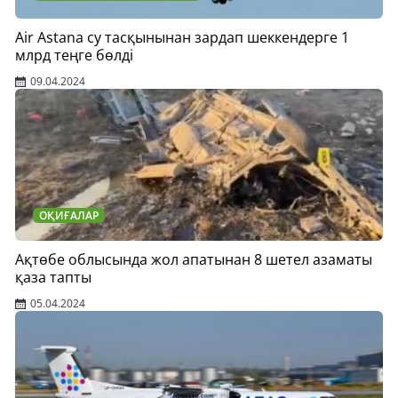
Air Astana су тасқынынан зардап шеккендерге 1
млрд теңге бөлді
09.04.2024
ОҚИҒАЛАР
Ақтөбе облысында жол апатынан 8 шетел азаматы
қаза тапты
05.04.2024