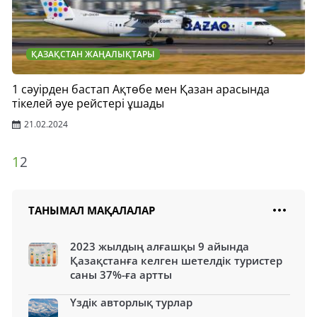
ҚАЗАҚСТАН ЖАҢАЛЫҚТАРЫ
1 сәуірден бастап Ақтөбе мен Қазан арасында
тікелей әуе рейстері ұшады
21.02.2024
1
2
ТАНЫМАЛ МАҚАЛАЛАР
2023 жылдың алғашқы 9 айында
Қазақстанға келген шетелдік туристер
саны 37%-ға артты
Үздік авторлық турлар