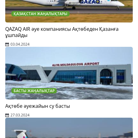
ҚАЗАҚСТАН ЖАҢАЛЫҚТАРЫ
QAZAQ AIR әуе компаниясы Ақтөбеден Қазанға
ұшпайды
03.04.2024
БАСТЫ ЖАҢАЛЫҚТАР
Ақтөбе әуежайын су басты
27.03.2024