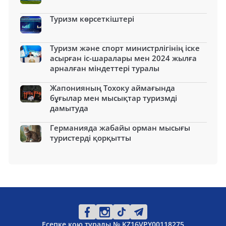
Туризм көрсеткіштері
Туризм және спорт министрлігінің іске
асырған іс-шаралары мен 2024 жылға
арналған міндеттері туралы
Жапонияның Тохоку аймағында
бұғылар мен мысықтар туризмді
дамытуда
Германияда жабайы орман мысығы
туристерді қорқытты
Есепке қою туралы № KZ16VPY00118275