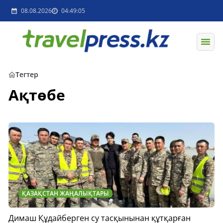
08.08.2026
04:49:05
Тегтер
Ақтөбе
ҚАЗАҚСТАН ЖАҢАЛЫҚТАРЫ
Димаш Құдайберген су тасқынынан құтқарған