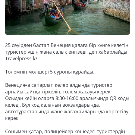
25 сәуірден бастап Венеция қалаға бір күнге келетін
туристер үшін жаңа салық енгізеді, деп хабарлайды
Travelpress.kz.
Төлемнің мөлшері 5 еуроны құрайды.
Венецияға сапарлап келер алдында туристер
арнайы сайтқа тіркеліп, төлем жасауы керек.
Осыдан кейін оларға 8:30-16:00 аралығында QR коды
келеді. Бұл код қаланың вокзалдарында,
автотұрақтарында және жағажайларында көрсетілуі
керек.
Сонымен қатар, полицейлер көшедегі туристердің