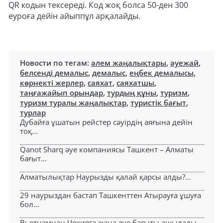
QR кодын тексереді. Код жоқ болса 50-ден 300
еуроға дейін айыппұл арқалайды.
Новости по тегам:
әлем жаңалықтары
,
әуежай
,
белсенді демалыс
,
демалыс
,
еңбек демалысы
,
көрнекті жерлер
,
саяхат
,
саяхатшы
,
таңғажайып орындар
,
турдың құны
,
туризм
,
туризм туралы жаңалықтар
,
туристік бағыт
,
турлар
Дубайға ұшатын рейстер сәуірдің аяғына дейін
тоқ...
Qanot Sharq әуе компаниясы Ташкент – Алматы
бағыт...
Алматылықтар Наурызды қалай қарсы алды?...
29 наурыздан бастап Ташкенттен Атырауға ұшуға
бол...
Вьетнамнан Чехияға жаңа әуе бағыты ашылады...