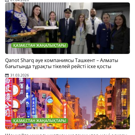
ҚАЗАҚСТАН ЖАҢАЛЫҚТАРЫ
Qanot Sharq әуе компаниясы Ташкент – Алматы
бағытында тұрақты тікелей рейсті іске қосты
31.03.2026
ҚАЗАҚСТАН ЖАҢАЛЫҚТАРЫ