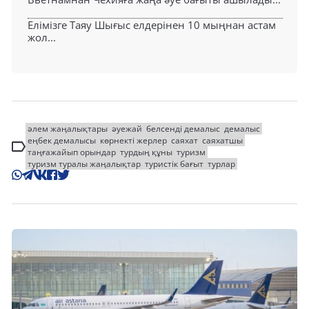
Елімізге Таяу Шығыс елдерінен 10 мыңнан астам
жол...
әлем жаңалықтары
әуежай
белсенді демалыс
демалыс
еңбек демалысы
көрнекті жерлер
саяхат
саяхатшы
таңғажайып орындар
турдың құны
туризм
туризм туралы жаңалықтар
туристік бағыт
турлар