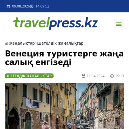
09.08.2026
14:09:52
Жаңалықтар
Шетелдік жаңалықтар
Венеция туристерге жаңа
салық енгізеді
ШЕТЕЛДІК ЖАҢАЛЫҚТАР
11.04.2024
19:13