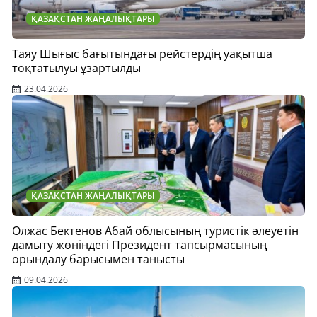
ҚАЗАҚСТАН ЖАҢАЛЫҚТАРЫ
Таяу Шығыс бағытындағы рейстердің уақытша
тоқтатылуы ұзартылды
23.04.2026
ҚАЗАҚСТАН ЖАҢАЛЫҚТАРЫ
Олжас Бектенов Абай облысының туристік әлеуетін
дамыту жөніндегі Президент тапсырмасының
орындалу барысымен танысты
09.04.2026