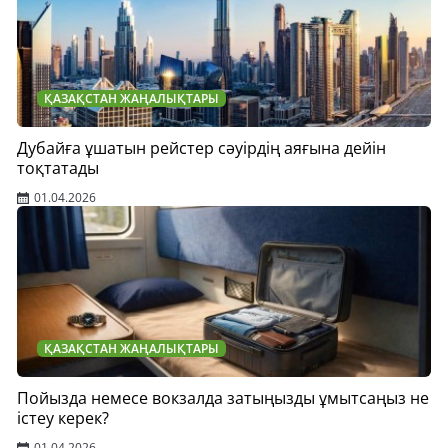
ҚАЗАҚСТАН ЖАҢАЛЫҚТАРЫ
Дубайға ұшатын рейстер сәуірдің аяғына дейін
тоқтатады
01.04.2026
ҚАЗАҚСТАН ЖАҢАЛЫҚТАРЫ
Пойызда немесе вокзалда затыңызды ұмытсаңыз не
істеу керек?
01.04.2026