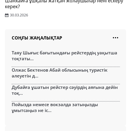
Шанхайға ұшқалы жатқан жолаушылар нені ескеру
керек?
30.03.2026
СОҢҒЫ ЖАҢАЛЫҚТАР
Таяу Шығыс бағытындағы рейстердің уақытша
тоқтаты...
Олжас Бектенов Абай облысының туристік
әлеуетін д...
Дубайға ұшатын рейстер сәуірдің аяғына дейін
тоқ...
Пойызда немесе вокзалда затыңызды
ұмытсаңыз не іс...