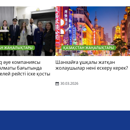
АН ЖАҢАЛЫҚТАРЫ
ҚАЗАҚСТАН ЖАҢАЛЫҚТАРЫ
q әуе компаниясы
Шанхайға ұшқалы жатқан
 Алматы бағытында
жолаушылар нені ескеру керек?
елей рейсті іске қосты
30.03.2026