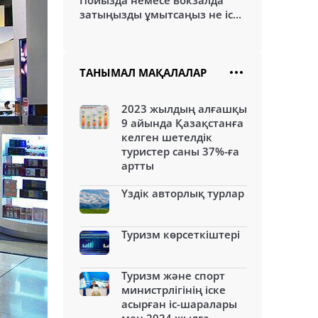
Пойызда немесе вокзалда
затыңызды ұмытсаңыз не іс...
ТАНЫМАЛ МАҚАЛАЛАР
2023 жылдың алғашқы
9 айында Қазақстанға
келген шетелдік
туристер саны 37%-ға
артты
Үздік авторлық турлар
Туризм көрсеткіштері
Туризм және спорт
министрлігінің іске
асырған іс-шаралары