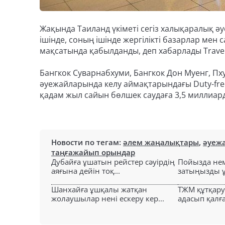
Жақында Таиланд үкіметі сегіз халықаралық әу
ішінде, соның ішінде жергілікті базарлар ме
мақсатында қабылданды, деп хабарлады Travel
Бангкок Суварнабхуми, Бангкок Дон Муенг, Пху
әуежайларында келу аймақтарындағы Duty-fre
қадам жыл сайын бөлшек саудаға 3,5 миллиард б
Новости по тегам:
әлем жаңалықтары
,
әуеж
таңғажайып орындар
Дубайға ұшатын рейстер сәуірдің
Пойызда нем
аяғына дейін тоқ...
затыңызды ұм
Шанхайға ұшқалы жатқан
ТЖМ құтқар
жолаушылар нені ескеру кер...
адасып қалға