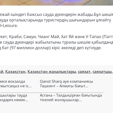
ежай ішіндегі бажсыз сауда дүкендерін жабады.Бұл шеші
н сауда орталықтарында туристердің шығындарын ұлғайту
+Leisure.
кет, Краби, Самуи, Чианг Май, Хат Яй және У-Тапао (Патт
e сауда дүкендері жабылатыны туралы шешім қабылданд
ат (97 миллион доллар) кіріс әкеледі деп күтілуде.
ай
,
Қазақстан
,
Қазақстан жаңалықтары
,
саяхат
,
саяхатшы
,
есе вокзалда
Qanot Sharq әуе компаниясы
ытсаңыз не іс...
Ташкент – Алматы бағыт...
ушылары тауда
Астана – Талдықорған бағытында
ндарға көмек...
тікелей жолаушылар...