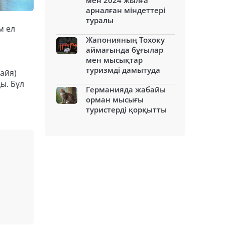
мен 2024 жылға
арналған міндеттері
туралы
м ел
Жапонияның Тохоку
аймағында бұғылар
мен мысықтар
туризмді дамытуда
айя)
ы. Бұл
Германияда жабайы
орман мысығы
туристерді қорқытты