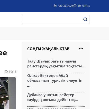
06.08.2026
06:59:13
СОҢҒЫ ЖАҢАЛЫҚТАР
ee
Таяу Шығыс бағытындағы
рейстердің уақытша тоқтаты...
19:15
Олжас Бектенов Абай
облысының туристік әлеуетін
д...
Дубайға ұшатын рейстер
сәуірдің аяғына дейін тоқ...