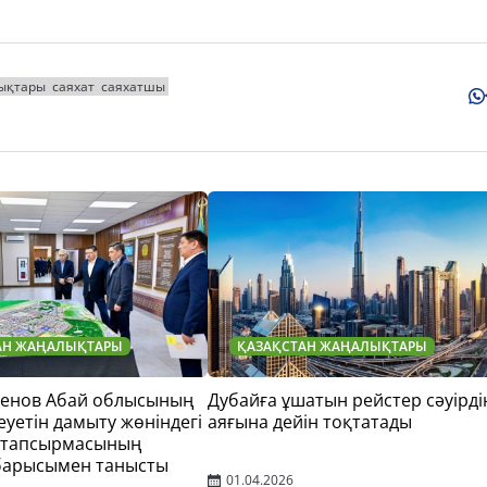
ықтары
саяхат
саяхатшы
АН ЖАҢАЛЫҚТАРЫ
ҚАЗАҚСТАН ЖАҢАЛЫҚТАРЫ
тенов Абай облысының
Дубайға ұшатын рейстер сәуірді
еуетін дамыту жөніндегі
аяғына дейін тоқтатады
 тапсырмасының
барысымен танысты
01.04.2026