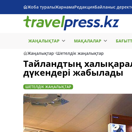
Жоба туралы
Жарнама
Редакция
Байланыс дерект
ЖАҢАЛЫҚТАР
МАҚАЛАЛАР
БАҒЫТ
Жаңалықтар
Шетелдік жаңалықтар
Тайландтың халықарал
дүкендері жабылады
ШЕТЕЛДІК ЖАҢАЛЫҚТАР