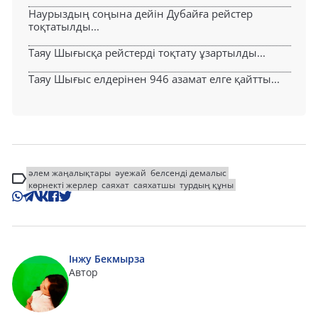
Наурыздың соңына дейін Дубайға рейстер
тоқтатылды...
Таяу Шығысқа рейстерді тоқтату ұзартылды...
Таяу Шығыс елдерінен 946 азамат елге қайтты...
әлем жаңалықтары
әуежай
белсенді демалыс
көрнекті жерлер
саяхат
саяхатшы
турдың құны
Інжу Бекмырза
Автор