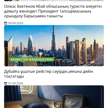
Олжас Бектенов Абай облысының туристік әлеуетін
дамыту жөніндегі Президент тапсырмасының
орындалу барысымен танысты
09.04.2026
ҚАЗАҚСТАН ЖАҢАЛЫҚТАРЫ
Дубайға ұшатын рейстер сәуірдің аяғына дейін
тоқтатады
01.04.2026