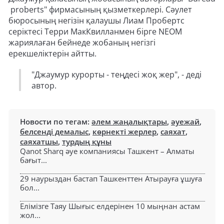
proberts" фирмасының қызметкерлері. Сәулет
бюросының негізін қалаушы Лиам Пробертс
серіктесі Терри МакКвилланмен бірге NEOM
жариялаған бейнеде жобаның негізгі
ерекшеліктерін айтты.
"Джаумур курорты - теңдесі жоқ жер", - деді
автор.
Новости по тегам:
әлем жаңалықтары
,
әуежай
,
белсенді демалыс
,
көрнекті жерлер
,
саяхат
,
саяхатшы
,
турдың құны
Qanot Sharq әуе компаниясы Ташкент – Алматы
бағыт...
29 наурыздан бастап Ташкенттен Атырауға ұшуға
бол...
Елімізге Таяу Шығыс елдерінен 10 мыңнан астам
жол...