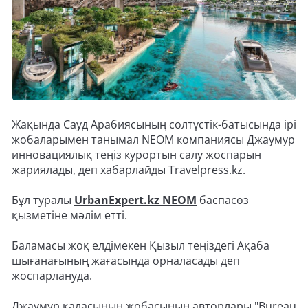
Жақында Сауд Арабиясының солтүстік-батысында ірі
жобаларымен танымал NEOM компаниясы Джаумур
инновациялық теңіз курортын салу жоспарын
жариялады, деп хабарлайды Travelpress.kz.
Бұл туралы
UrbanExpert.kz NEOM
баспасөз
қызметіне мәлім етті.
Баламасы жоқ елдімекен Қызыл теңіздегі Ақаба
шығанағының жағасында орналасады деп
жоспарлануда.
Джаумур қаласының жобасының авторлары "Bureau