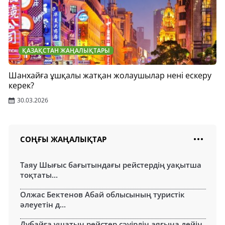
ҚАЗАҚСТАН ЖАҢАЛЫҚТАРЫ
Шанхайға ұшқалы жатқан жолаушылар нені ескеру
керек?
30.03.2026
СОҢҒЫ ЖАҢАЛЫҚТАР
Таяу Шығыс бағытындағы рейстердің уақытша
тоқтаты...
Олжас Бектенов Абай облысының туристік
әлеуетін д...
Дубайға ұшатын рейстер сәуірдің аяғына дейін