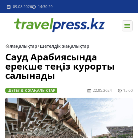
09.08.2026
14:30:29
Жаңалықтар
Шетелдік жаңалықтар
Сауд Арабиясында
ерекше теңіз курорты
салынады
ШЕТЕЛДІК ЖАҢАЛЫҚТАР
22.05.2024
15:00