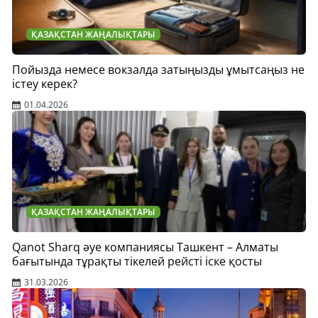
ҚАЗАҚСТАН ЖАҢАЛЫҚТАРЫ
Пойызда немесе вокзалда затыңызды ұмытсаңыз не
істеу керек?
01.04.2026
ҚАЗАҚСТАН ЖАҢАЛЫҚТАРЫ
Qanot Sharq әуе компаниясы Ташкент – Алматы
бағытында тұрақты тікелей рейсті іске қосты
31.03.2026