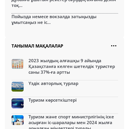
тоқ...
Пойызда немесе вокзалда затыңызды
ұмытсаңыз не іс...
ТАНЫМАЛ МАҚАЛАЛАР
2023 жылдың алғашқы 9 айында
Қазақстанға келген шетелдік туристер
саны 37%-ға артты
Үздік авторлық турлар
Туризм көрсеткіштері
Туризм және спорт министрлігінің іске
асырған іс-шаралары мен 2024 жылға
арналған міндеттері туралы