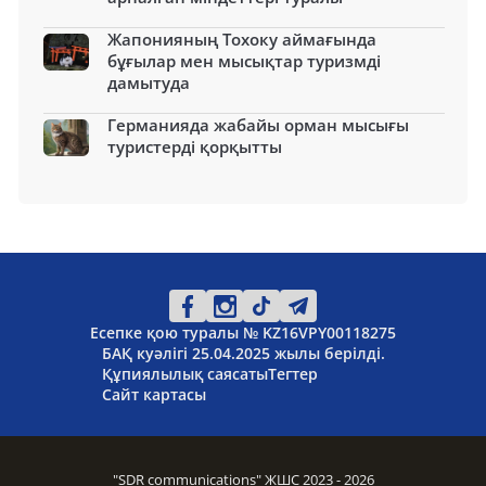
Жапонияның Тохоку аймағында
бұғылар мен мысықтар туризмді
дамытуда
Германияда жабайы орман мысығы
туристерді қорқытты
Есепке қою туралы № KZ16VPY00118275
БАҚ куәлігі 25.04.2025 жылы берілді.
Құпиялылық саясаты
Тегтер
Сайт картасы
"SDR communications" ЖШС 2023 - 2026