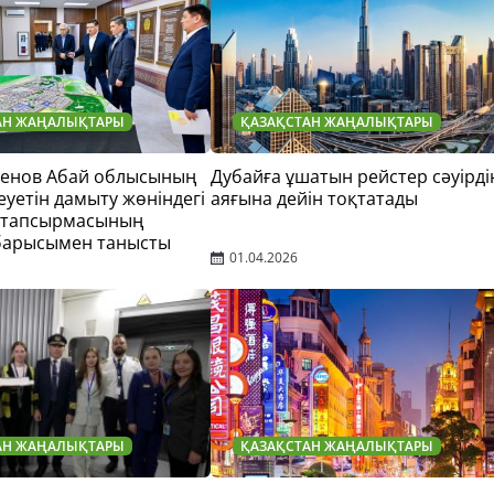
АН ЖАҢАЛЫҚТАРЫ
ҚАЗАҚСТАН ЖАҢАЛЫҚТАРЫ
тенов Абай облысының
Дубайға ұшатын рейстер сәуірді
еуетін дамыту жөніндегі
аяғына дейін тоқтатады
 тапсырмасының
барысымен танысты
01.04.2026
АН ЖАҢАЛЫҚТАРЫ
ҚАЗАҚСТАН ЖАҢАЛЫҚТАРЫ