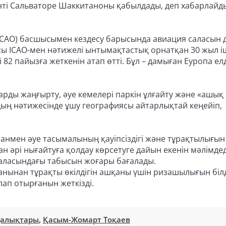
нті Сальваторе Шаккитаноны қабылдады, деп хабарлайд
CAO) басшысымен кездесу барысында авиация саласын 
ы ICAO-мен нәтижелі ынтымақтастық орнатқан 30 жыл і
82 пайызға жеткенін атап өтті. Бұл – дамыған Еуропа ел
ды жаңғырту, әуе кемелері паркін ұлғайту және «ашық
дың нәтижесінде ұшу географиясы айтарлықтай кеңейіп,
станмен әуе тасымалының қауіпсіздігі және тұрақтылығын
н әрі нығайтуға қолдау көрсетуге дайын екенін мәлімдед
саласындағы табысын жоғары бағалады.
ынан тұрақты өкілдігін ашқаны үшін ризашылығын білд
лап отырғанын жеткізді.
ңалықтары
,
Қасым-Жомарт Тоқаев