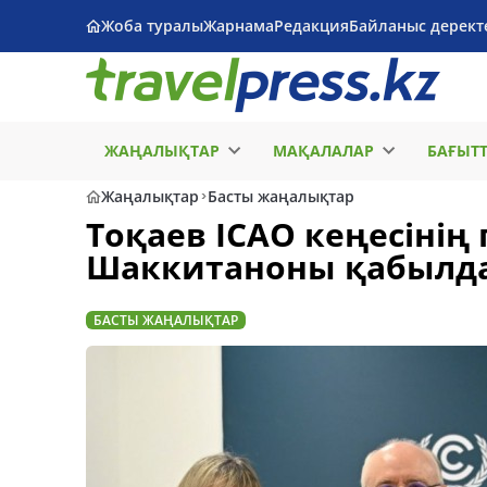
Жоба туралы
Жарнама
Редакция
Байланыс дерект
ЖАҢАЛЫҚТАР
МАҚАЛАЛАР
БАҒЫТ
Жаңалықтар
Басты жаңалықтар
Тоқаев ICAO кеңесінің
Шаккитаноны қабылд
БАСТЫ ЖАҢАЛЫҚТАР