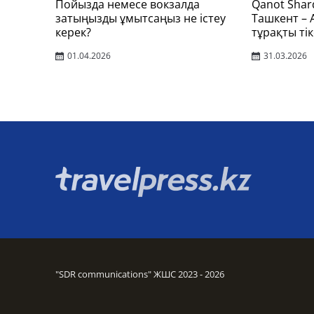
Пойызда немесе вокзалда
Qanot Shar
затыңызды ұмытсаңыз не істеу
Ташкент –
керек?
тұрақты тік
01.04.2026
31.03.2026
"SDR communications" ЖШС 2023 - 2026