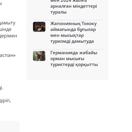
мен 2024 жылға
ы
арналған міндеттері
туралы
дамыту
Жапонияның Тохоку
шінде
аймағында бұғылар
мен мысықтар
дерімен
туризмді дамытуда
Германияда жабайы
 аспан»
орман мысығы
туристерді қорқытты
і.
іріп,