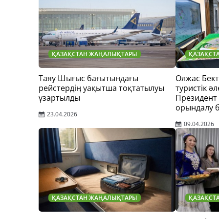
ҚАЗАҚСТАН ЖАҢАЛЫҚТАРЫ
ҚАЗАҚСТ
Таяу Шығыс бағытындағы
Олжас Бек
рейстердің уақытша тоқтатылуы
туристік әл
ұзартылды
Президент
орындалу 
23.04.2026
09.04.2026
ҚАЗАҚСТАН ЖАҢАЛЫҚТАРЫ
ҚАЗАҚСТ