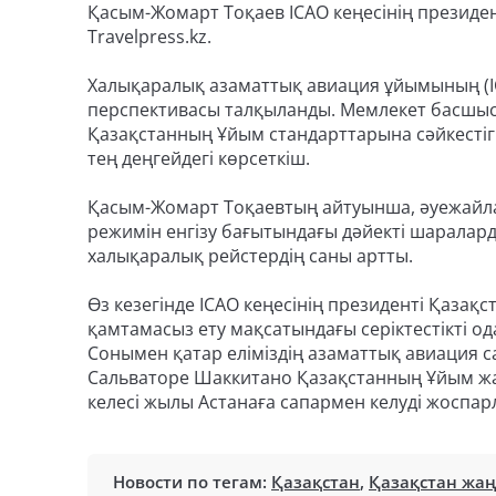
Қасым-Жомарт Тоқаев ICAO кеңесінің президе
Travelpress.kz.
Халықаралық азаматтық авиация ұйымының (I
перспективасы талқыланды. Мемлекет басшыс
Қазақстанның Ұйым стандарттарына сәйкестігі 
тең деңгейдегі көрсеткіш.
Қасым-Жомарт Тоқаевтың айтуынша, әуежайлар
режимін енгізу бағытындағы дәйекті шаралар
халықаралық рейстердің саны артты.
Өз кезегінде ICAO кеңесінің президенті Қазақ
қамтамасыз ету мақсатындағы серіктестікті ода
Сонымен қатар еліміздің азаматтық авиация 
Сальваторе Шаккитано Қазақстанның Ұйым жан
келесі жылы Астанаға сапармен келуді жоспар
Новости по тегам:
Қазақстан
,
Қазақстан жа