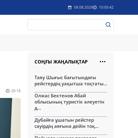
08.08.2026
10:00:42
СОҢҒЫ ЖАҢАЛЫҚТАР
Таяу Шығыс бағытындағы
рейстердің уақытша тоқтаты...
20:18
Олжас Бектенов Абай
облысының туристік әлеуетін
д...
Дубайға ұшатын рейстер
сәуірдің аяғына дейін тоқ...