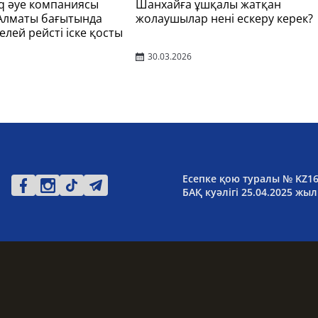
q әуе компаниясы
Шанхайға ұшқалы жатқан
 Алматы бағытында
жолаушылар нені ескеру керек?
елей рейсті іске қосты
30.03.2026
Есепке қою туралы № KZ1
БАҚ куәлігі 25.04.2025 жыл