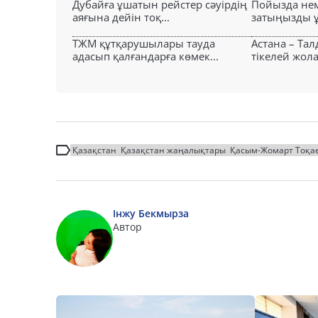
Дубайға ұшатын рейстер сәуірдің
Пойызда нем
аяғына дейін тоқ...
затыңызды ұм
ТЖМ құтқарушылары тауда
Астана – Та
адасып қалғандарға көмек...
тікелей жол
Қазақстан
Қазақстан жаңалықтары
Қасым-Жомарт Тоқа
Інжу Бекмырза
Автор