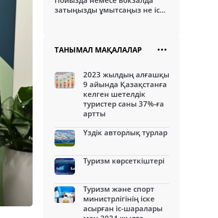
Пойызда немесе вокзалда
затыңызды ұмытсаңыз не іс...
ТАНЫМАЛ МАҚАЛАЛАР
2023 жылдың алғашқы
9 айында Қазақстанға
келген шетелдік
туристер саны 37%-ға
артты
Үздік авторлық турлар
Туризм көрсеткіштері
Туризм және спорт
министрлігінің іске
асырған іс-шаралары