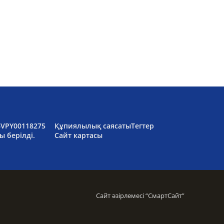
6VPY00118275
Құпиялылық саясаты
Тегтер
ы берілді.
Сайт картасы
Сайт әзірлемесі “
СмартСайт
”