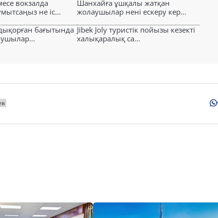
есе вокзалда
Шанхайға ұшқалы жатқан
ытсаңыз не іс...
жолаушылар нені ескеру кер...
лдықорған бағытында
Jibek Joly туристік пойызы кезекті
аушылар...
халықаралық са...
ев