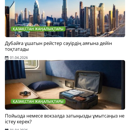
ҚАЗАҚСТАН ЖАҢАЛЫҚТАРЫ
Дубайға ұшатын рейстер сәуірдің аяғына дейін
тоқтатады
01.04.2026
ҚАЗАҚСТАН ЖАҢАЛЫҚТАРЫ
Пойызда немесе вокзалда затыңызды ұмытсаңыз не
істеу керек?