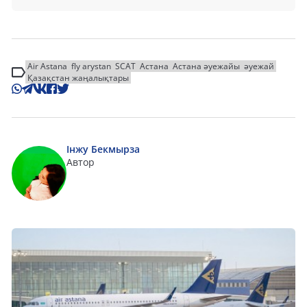
Air Astana
fly arystan
SCAT
Астана
Астана әуежайы
әуежай
Қазақстан жаңалықтары
Інжу Бекмырза
Автор