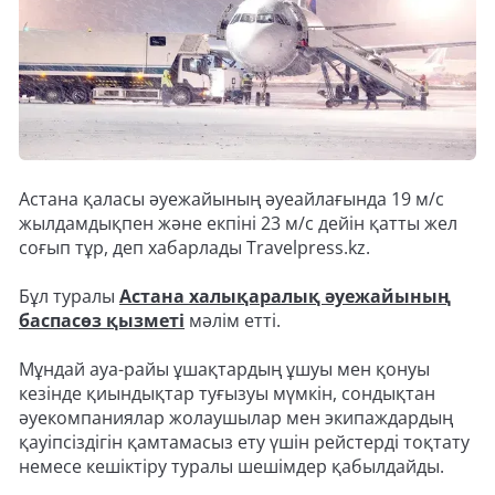
Астана қаласы әуежайының әуеайлағында 19 м/с
жылдамдықпен және екпіні 23 м/с дейін қатты жел
соғып тұр, деп хабарлады Travelpress.kz.
Бұл туралы
Астана халықаралық әуежайының
баспасөз қызметі
мәлім етті.
Мұндай ауа-райы ұшақтардың ұшуы мен қонуы
кезінде қиындықтар туғызуы мүмкін, сондықтан
әуекомпаниялар жолаушылар мен экипаждардың
қауіпсіздігін қамтамасыз ету үшін рейстерді тоқтату
немесе кешіктіру туралы шешімдер қабылдайды.