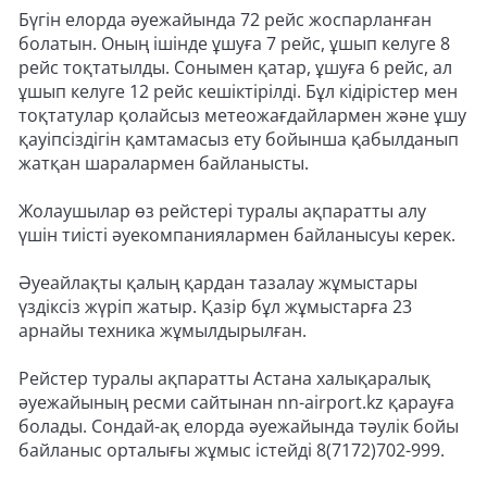
Бүгін елорда әуежайында 72 рейс жоспарланған
болатын. Оның ішінде ұшуға 7 рейс, ұшып келуге 8
рейс тоқтатылды. Сонымен қатар, ұшуға 6 рейс, ал
ұшып келуге 12 рейс кешіктірілді. Бұл кідірістер мен
тоқтатулар қолайсыз метеожағдайлармен және ұшу
қауіпсіздігін қамтамасыз ету бойынша қабылданып
жатқан шаралармен байланысты.
Жолаушылар өз рейстері туралы ақпаратты алу
үшін тиісті әуекомпаниялармен байланысуы керек.
Әуеайлақты қалың қардан тазалау жұмыстары
үздіксіз жүріп жатыр. Қазір бұл жұмыстарға 23
арнайы техника жұмылдырылған.
Рейстер туралы ақпаратты Астана халықаралық
әуежайының ресми сайтынан nn-airport.kz қарауға
болады. Сондай-ақ елорда әуежайында тәулік бойы
байланыс орталығы жұмыс істейді 8(7172)702-999.