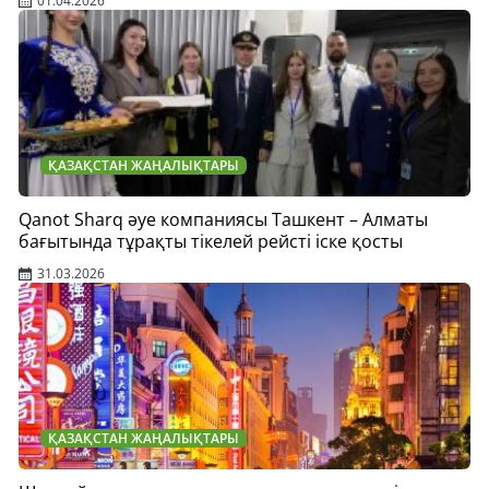
01.04.2026
ҚАЗАҚСТАН ЖАҢАЛЫҚТАРЫ
Qanot Sharq әуе компаниясы Ташкент – Алматы
бағытында тұрақты тікелей рейсті іске қосты
31.03.2026
ҚАЗАҚСТАН ЖАҢАЛЫҚТАРЫ