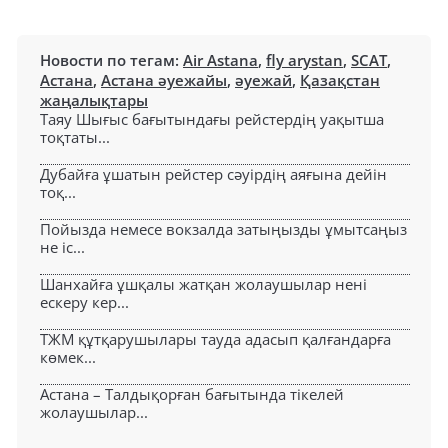
Новости по тегам:
Air Astana
,
fly arystan
,
SCAT
,
Астана
,
Астана әуежайы
,
әуежай
,
Қазақстан
жаңалықтары
Таяу Шығыс бағытындағы рейстердің уақытша
тоқтаты...
Дубайға ұшатын рейстер сәуірдің аяғына дейін
тоқ...
Пойызда немесе вокзалда затыңызды ұмытсаңыз
не іс...
Шанхайға ұшқалы жатқан жолаушылар нені
ескеру кер...
ТЖМ құтқарушылары тауда адасып қалғандарға
көмек...
Астана – Талдықорған бағытында тікелей
жолаушылар...