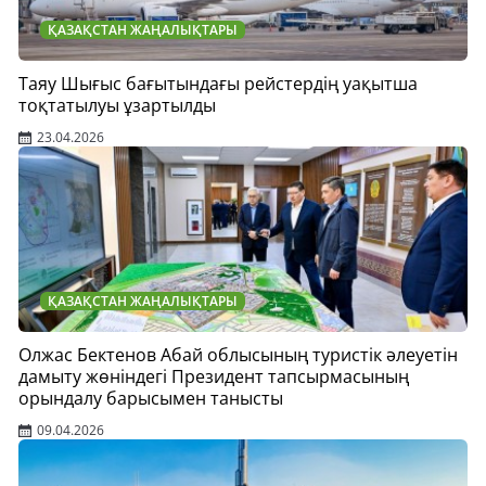
ҚАЗАҚСТАН ЖАҢАЛЫҚТАРЫ
Таяу Шығыс бағытындағы рейстердің уақытша
тоқтатылуы ұзартылды
23.04.2026
ҚАЗАҚСТАН ЖАҢАЛЫҚТАРЫ
Олжас Бектенов Абай облысының туристік әлеуетін
дамыту жөніндегі Президент тапсырмасының
орындалу барысымен танысты
09.04.2026