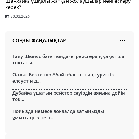
Шанхайға ұшқалы жатқан жолаушылар нені ескеру
керек?
30.03.2026
СОҢҒЫ ЖАҢАЛЫҚТАР
Таяу Шығыс бағытындағы рейстердің уақытша
тоқтаты...
Олжас Бектенов Абай облысының туристік
әлеуетін д...
Дубайға ұшатын рейстер сәуірдің аяғына дейін
тоқ...
Пойызда немесе вокзалда затыңызды
ұмытсаңыз не іс...