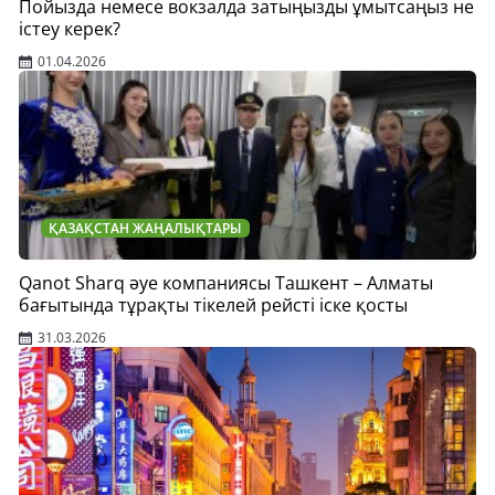
Пойызда немесе вокзалда затыңызды ұмытсаңыз не
істеу керек?
01.04.2026
ҚАЗАҚСТАН ЖАҢАЛЫҚТАРЫ
Qanot Sharq әуе компаниясы Ташкент – Алматы
бағытында тұрақты тікелей рейсті іске қосты
31.03.2026