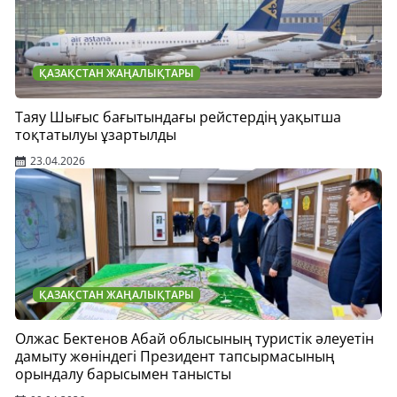
ҚАЗАҚСТАН ЖАҢАЛЫҚТАРЫ
Таяу Шығыс бағытындағы рейстердің уақытша
тоқтатылуы ұзартылды
23.04.2026
ҚАЗАҚСТАН ЖАҢАЛЫҚТАРЫ
Олжас Бектенов Абай облысының туристік әлеуетін
дамыту жөніндегі Президент тапсырмасының
орындалу барысымен танысты