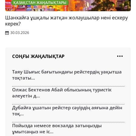
ҚАЗАҚСТАН ЖАҢАЛЫҚТАРЫ
Шанхайға ұшқалы жатқан жолаушылар нені ескеру
керек?
30.03.2026
СОҢҒЫ ЖАҢАЛЫҚТАР
Таяу Шығыс бағытындағы рейстердің уақытша
тоқтаты...
Олжас Бектенов Абай облысының туристік
әлеуетін д...
Дубайға ұшатын рейстер сәуірдің аяғына дейін
тоқ...
Пойызда немесе вокзалда затыңызды
ұмытсаңыз не іс...