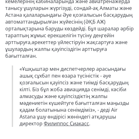
кемелерінің кабиналарында және авиатренажерда
танысу ұшуларын жүргізуді, сондай-ақ Алматы және
Астана қалаларындағы Әуе қозғалысын басқарудың
автоматтандырылған жүйесінің (ӘҚБ АЖ)
орталықтарына баруды көздейді. Бұл шаралар әрбір
тараптың жұмыс ерекшелігін түсіну деңгейін
арттыруға,әрекеттер үйлестіруін жақсартуға және
ұшулардың жалпы қауіпсіздігін арттыруға
бағытталған.
«Ұшқыштар мен диспетчерлер арасындағы
ашық сұхбат пен өзара түсіністік - әуе
қозғалысын қауіпсіз және тиімді басқарудың
кілті. Біз бұл жоба авиацияда сенімді, кәсіби
алмасуды және қауіпсіздіктің жалпы
мәдениетін күшейтуге бағытталған маңызды
қадам болатынына сенімдіміз», - деді Air
Astana ұшу өндірісі жөніндегі атқарушы
директор
Филиппос Сиакасс
.