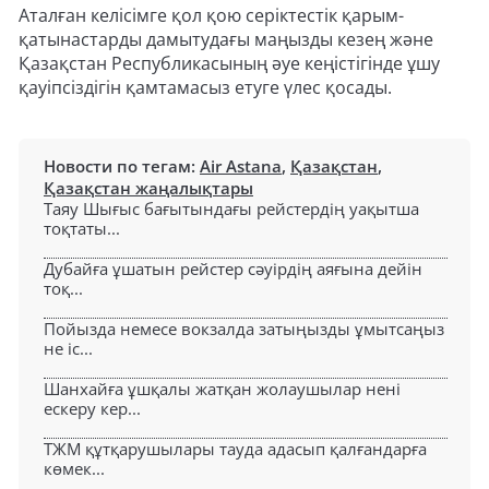
Аталған келісімге қол қою серіктестік қарым-
қатынастарды дамытудағы маңызды кезең және
Қазақстан Республикасының әуе кеңістігінде ұшу
қауіпсіздігін қамтамасыз етуге үлес қосады.
Новости по тегам:
Air Astana
,
Қазақстан
,
Қазақстан жаңалықтары
Таяу Шығыс бағытындағы рейстердің уақытша
тоқтаты...
Дубайға ұшатын рейстер сәуірдің аяғына дейін
тоқ...
Пойызда немесе вокзалда затыңызды ұмытсаңыз
не іс...
Шанхайға ұшқалы жатқан жолаушылар нені
ескеру кер...
ТЖМ құтқарушылары тауда адасып қалғандарға
көмек...