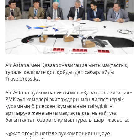
Air Astana мен Қазаэронавигация ынтымақтастық
туралы келісімге қол қойды, деп хабарлайды
Travelpress.kz.
Air Astana әуекомпаниясы мен «Қазаэронавигация»
РМК әуе кемелері экипаждары мен диспетчерлік
құрамның бірлескен жұмысының тиімділігін
арттыруға және ынтымақтастықты нығайтуға
бағытталған өзара іс-қимыл туралы шарт жасасты.
Құжат өтеусіз негізде әуекомпанияның әуе