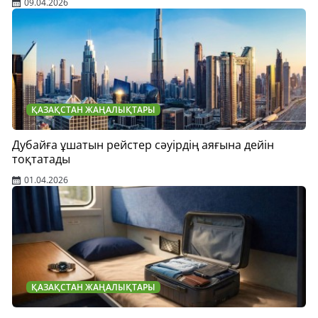
09.04.2026
ҚАЗАҚСТАН ЖАҢАЛЫҚТАРЫ
Дубайға ұшатын рейстер сәуірдің аяғына дейін
тоқтатады
01.04.2026
ҚАЗАҚСТАН ЖАҢАЛЫҚТАРЫ