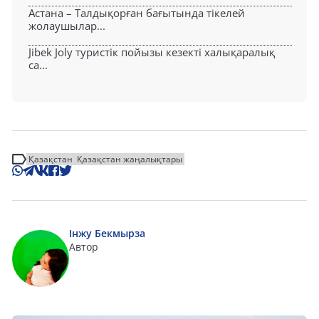
Астана – Талдықорған бағытында тікелей
жолаушылар...
Jibek Joly туристік пойызы кезекті халықаралық
са...
Қазақстан
Қазақстан жаңалықтары
Інжу Бекмырза
Автор