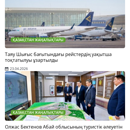
ҚАЗАҚСТАН ЖАҢАЛЫҚТАРЫ
Таяу Шығыс бағытындағы рейстердің уақытша
тоқтатылуы ұзартылды
23.04.2026
ҚАЗАҚСТАН ЖАҢАЛЫҚТАРЫ
Олжас Бектенов Абай облысының туристік әлеуетін