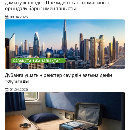
дамыту жөніндегі Президент тапсырмасының
орындалу барысымен танысты
09.04.2026
ҚАЗАҚСТАН ЖАҢАЛЫҚТАРЫ
Дубайға ұшатын рейстер сәуірдің аяғына дейін
тоқтатады
01.04.2026