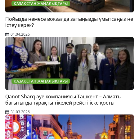
ҚАЗАҚСТАН ЖАҢАЛЫҚТАРЫ
Пойызда немесе вокзалда затыңызды ұмытсаңыз не
істеу керек?
01.04.2026
ҚАЗАҚСТАН ЖАҢАЛЫҚТАРЫ
Qanot Sharq әуе компаниясы Ташкент – Алматы
бағытында тұрақты тікелей рейсті іске қосты
31.03.2026