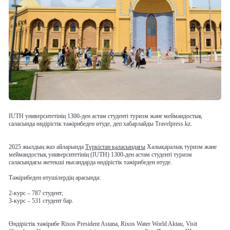
IUTH университетінің 1300-ден астам студенті туризм және меймандостық
саласында өндірістік тәжірибеден өтуде, деп хабарлайды Travelpress.kz.
2025 жылдың жаз айларында
Түркістан қаласындағы
Халықаралық туризм және
меймандостық университетінің (IUTH) 1300-ден астам студенті туризм
саласындағы жетекші нысандарда өндірістік тәжірибеден өтуде.
Тәжірибеден өтушілердің арасында:
2-курс – 787 студент;
3-курс – 531 студент бар.
Өндірістік тәжірибе Rixos President Astana, Rixos Water World Aktau, Visit