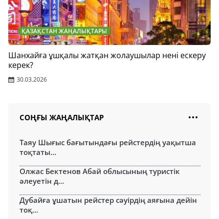
ҚАЗАҚСТАН ЖАҢАЛЫҚТАРЫ
Шанхайға ұшқалы жатқан жолаушылар нені ескеру
керек?
30.03.2026
СОҢҒЫ ЖАҢАЛЫҚТАР
Таяу Шығыс бағытындағы рейстердің уақытша
тоқтаты...
Олжас Бектенов Абай облысының туристік
әлеуетін д...
Дубайға ұшатын рейстер сәуірдің аяғына дейін
тоқ...