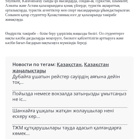
Shymkent, Karavansaray сынды ірі нысандарда, сондай-ақ Түркістан, Шымкент,
Алматы және Астана қалаларындағы қонақ үйлерде, туристік ақпараттық
орталықтарда, туристік агенттіктер мен спорт нысандарында ұйымдастырылған.
Сонымен қатар студенттер Қазақстанның өзге де қалаларында тәжірибе
жинақтауда.
Өндірістік тәжірибе – білім беру үдерісінің маңызды бөлігі. Ол студенттерге
нақты кәсіби дағдыларды меңгеруге, бәсекеге қабілеттілігін арттыруға және
кәсіби бағыт-бағдарын нақтылауға мүмкіндік береді.
Новости по тегам:
Қазақстан
,
Қазақстан
жаңалықтары
Дубайға ұшатын рейстер сәуірдің аяғына дейін
тоқ...
Пойызда немесе вокзалда затыңызды ұмытсаңыз
не іс...
Шанхайға ұшқалы жатқан жолаушылар нені
ескеру кер...
ТЖМ құтқарушылары тауда адасып қалғандарға
көмек...