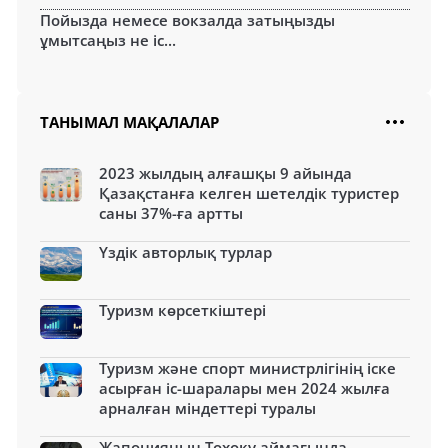
Пойызда немесе вокзалда затыңызды
ұмытсаңыз не іс...
ТАНЫМАЛ МАҚАЛАЛАР
2023 жылдың алғашқы 9 айында
Қазақстанға келген шетелдік туристер
саны 37%-ға артты
Үздік авторлық турлар
Туризм көрсеткіштері
Туризм және спорт министрлігінің іске
асырған іс-шаралары мен 2024 жылға
арналған міндеттері туралы
Жапонияның Тохоку аймағында