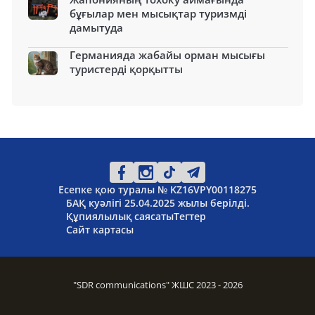
бұғылар мен мысықтар туризмді
дамытуда
Германияда жабайы орман мысығы
туристерді қорқытты
Есепке қою туралы № KZ16VPY00118275
БАҚ куәлігі 25.04.2025 жылы берілді.
Құпиялылық саясаты
Тегтер
Сайт картасы
"SDR communications" ЖШС 2023 - 2026