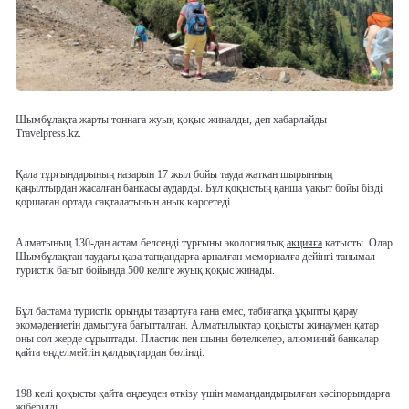
Шымбұлақта жарты тоннаға жуық қоқыс жиналды, деп хабарлайды
Travelpress.kz.
Қала тұрғындарының назарын 17 жыл бойы тауда жатқан шырынның
қаңылтырдан жасалған банкасы аударды. Бұл қоқыстың қанша уақыт бойы бізді
қоршаған ортада сақталатынын анық көрсетеді.
Алматының 130-дан астам белсенді тұрғыны экологиялық
акцияға
қатысты. Олар
Шымбұлақтан таудағы қаза тапқандарға арналған мемориалға дейінгі танымал
туристік бағыт бойында 500 келіге жуық қоқыс жинады.
Бұл бастама туристік орынды тазартуға ғана емес, табиғатқа ұқыпты қарау
экомәдениетін дамытуға бағытталған. Алматылықтар қоқысты жинаумен қатар
оны сол жерде сұрыптады. Пластик пен шыны бөтелкелер, алюминий банкалар
қайта өңделмейтін қалдықтардан бөлінді.
198 келі қоқысты қайта өңдеуден өткізу үшін мамандандырылған кәсіпорындарға
жіберілді.