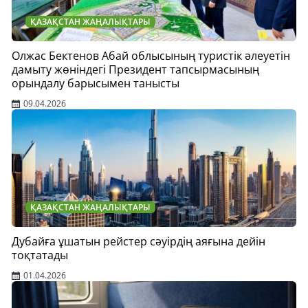
ҚАЗАҚСТАН ЖАҢАЛЫҚТАРЫ
Олжас Бектенов Абай облысының туристік әлеуетін
дамыту жөніндегі Президент тапсырмасының
орындалу барысымен танысты
09.04.2026
ҚАЗАҚСТАН ЖАҢАЛЫҚТАРЫ
Дубайға ұшатын рейстер сәуірдің аяғына дейін
тоқтатады
01.04.2026