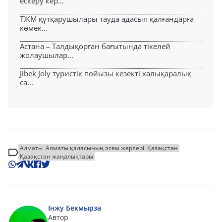
ескеру кер...
ТЖМ құтқарушылары тауда адасып қалғандарға
көмек...
Астана – Талдықорған бағытында тікелей
жолаушылар...
Jibek Joly туристік пойызы кезекті халықаралық
са...
Алматы
Алматы қаласының әсем жерлері
Қазақстан
Қазақстан жаңалықтары
Інжу Бекмырза
Автор