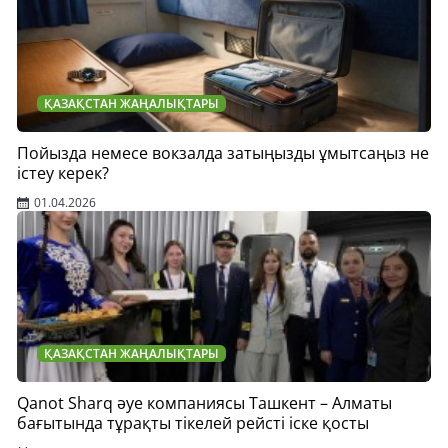
ҚАЗАҚСТАН ЖАҢАЛЫҚТАРЫ
Пойызда немесе вокзалда затыңызды ұмытсаңыз не
істеу керек?
01.04.2026
ҚАЗАҚСТАН ЖАҢАЛЫҚТАРЫ
Qanot Sharq әуе компаниясы Ташкент – Алматы
бағытында тұрақты тікелей рейсті іске қосты