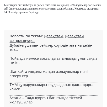
Билеттерді bilet.railways.kz ресми сайтынан, сондай-ақ, «Жолаушылар тасымалы»
АҚ билет кассаларынан комиссиясыз сатып алуға болады. Қосымша ақпаратта
1433 нөмірі арқылы беріледі.
Новости по тегам:
Қазақстан
,
Қазақстан
жаңалықтары
Дубайға ұшатын рейстер сәуірдің аяғына дейін
тоқ...
Пойызда немесе вокзалда затыңызды ұмытсаңыз
не іс...
Шанхайға ұшқалы жатқан жолаушылар нені
ескеру кер...
ТЖМ құтқарушылары тауда адасып қалғандарға
көмек...
Астана – Талдықорған бағытында тікелей
жолаушылар...