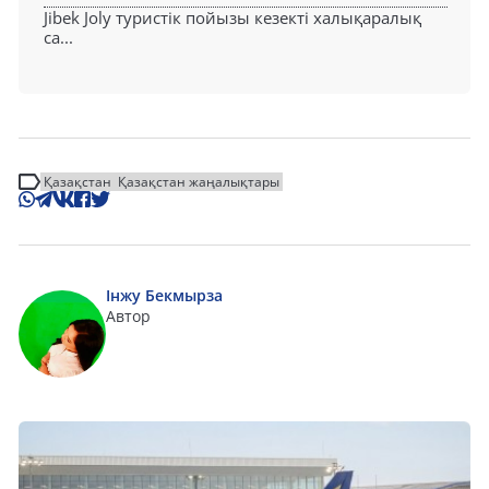
Jibek Joly туристік пойызы кезекті халықаралық
са...
Қазақстан
Қазақстан жаңалықтары
Інжу Бекмырза
Автор