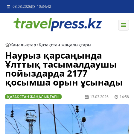
08.08.2026
10:34:42
Жаңалықтар
Қазақстан жаңалықтары
Наурыз қарсаңында
Ұлттық тасымалдаушы
пойыздарда 2177
қосымша орын ұсынады
ҚАЗАҚСТАН ЖАҢАЛЫҚТАРЫ
13.03.2026
14:58