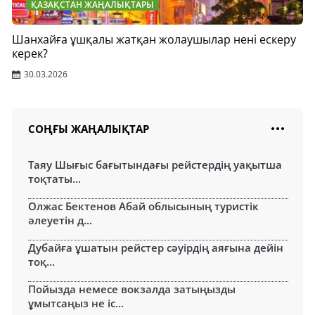
ҚАЗАҚСТАН ЖАҢАЛЫҚТАРЫ
Шанхайға ұшқалы жатқан жолаушылар нені ескеру
керек?
30.03.2026
СОҢҒЫ ЖАҢАЛЫҚТАР
Таяу Шығыс бағытындағы рейстердің уақытша
тоқтаты...
Олжас Бектенов Абай облысының туристік
әлеуетін д...
Дубайға ұшатын рейстер сәуірдің аяғына дейін
тоқ...
Пойызда немесе вокзалда затыңызды
ұмытсаңыз не іс...