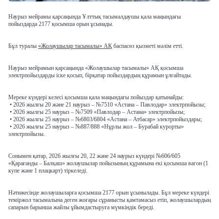
Наурыз мейрамы қарсаңында Ұлттық тасымалдаушы қала маңындағы
пойыздарда 2177 қосымша орын ұсынады.
Бұл туралы
«Жолаушылар тасымалы» АҚ
баспасөз қызметі мәлім етті.
Наурыз мейрамын қарсаңында «Жолаушылар тасымалы» АҚ қосымша
электрпойыздарды іске қосып, бірқатар пойыздардың құрамын ұлғайтады.
Мереке күндері келесі қосымша қала маңындағы пойыздар қатынайды:
• 2026 жылғы 20 және 21 наурыз –
№7510 «Астана – Павлодар» электрпойызы;
• 2026 жылғы 25 наурыз –
№7509 «Павлодар – Астана» электрпойызы;
• 2026 жылғы 25 наурыз –
№6803/6804 «Астана – Атбасар» электрпойыздары;
• 2026 жылғы 25 наурыз –
№887/888 «Нұрлы жол – Бурабай курорты»
электрпойызы.
Сонымен қатар,
2026 жылғы 20, 22 және 24 наурыз күндері №606/605
«Қарағанды – Балқаш»
жолаушылар пойызының
құрамына екі қосымша вагон (1
купе және 1 плацкарт) тіркеледі.
Нәтижесінде жолаушыларға
қосымша 2177 орын ұсынылады.
Бұл мереке күндері
теміржол тасымалына деген жоғары сұранысты қамтамасыз етіп, жолаушылардың
сапарын барынша жайлы ұйымдастыруға мүмкіндік береді.