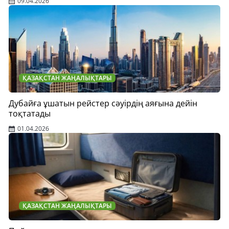
09.04.2026
ҚАЗАҚСТАН ЖАҢАЛЫҚТАРЫ
Дубайға ұшатын рейстер сәуірдің аяғына дейін
тоқтатады
01.04.2026
ҚАЗАҚСТАН ЖАҢАЛЫҚТАРЫ