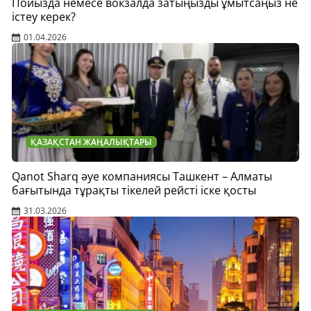
Пойызда немесе вокзалда затыңызды ұмытсаңыз не
істеу керек?
01.04.2026
ҚАЗАҚСТАН ЖАҢАЛЫҚТАРЫ
Qanot Sharq әуе компаниясы Ташкент – Алматы
бағытында тұрақты тікелей рейсті іске қосты
31.03.2026