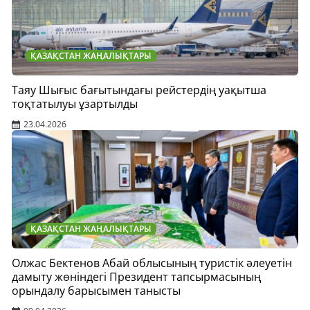
ҚАЗАҚСТАН ЖАҢАЛЫҚТАРЫ
Таяу Шығыс бағытындағы рейстердің уақытша
тоқтатылуы ұзартылды
23.04.2026
ҚАЗАҚСТАН ЖАҢАЛЫҚТАРЫ
Олжас Бектенов Абай облысының туристік әлеуетін
дамыту жөніндегі Президент тапсырмасының
орындалу барысымен танысты