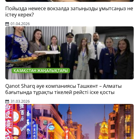
Пойызда немесе вокзалда затыңызды ұмытсаңыз не
істеу керек?
01.04.2026
ҚАЗАҚСТАН ЖАҢАЛЫҚТАРЫ
Qanot Sharq әуе компаниясы Ташкент – Алматы
бағытында тұрақты тікелей рейсті іске қосты
31.03.2026