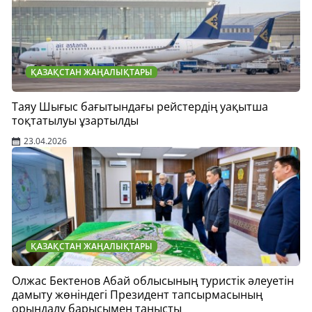
ҚАЗАҚСТАН ЖАҢАЛЫҚТАРЫ
Таяу Шығыс бағытындағы рейстердің уақытша
тоқтатылуы ұзартылды
23.04.2026
ҚАЗАҚСТАН ЖАҢАЛЫҚТАРЫ
Олжас Бектенов Абай облысының туристік әлеуетін
дамыту жөніндегі Президент тапсырмасының
орындалу барысымен танысты