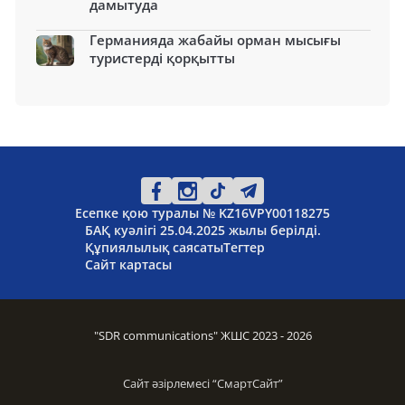
дамытуда
Германияда жабайы орман мысығы
туристерді қорқытты
Есепке қою туралы № KZ16VPY00118275
БАҚ куәлігі 25.04.2025 жылы берілді.
Құпиялылық саясаты
Тегтер
Сайт картасы
"SDR communications" ЖШС 2023 - 2026
Сайт әзірлемесі “
СмартСайт
”