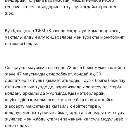
көлдердің толуына қарамастан, мұзды немесе нөсер
генезисінің сел ағындарының түзілу жағдайы тіркелген
жоқ.
Бұл Қазақстан ТЖМ «Қазселденқорғау» мамандарының
уақтылы алдын алу іс-шаралары мен тұрақты мониторинг
нәтижесі болды.
Сел қауіпті маусым кезеңінде 78 жыл бойы жұмыс істейтін
және 47 маусымдық гидробекет, сондай-ақ 30
диспетчерлік пункт қызмет атқарды. Тәулік бойғы бақылау
стационарлық түрде де, аэровизуалды зерттеу әдістерін
қолдану арқылы да жүргізілді. Қызметкерлердің
қауіпсіздігін қамтамасыз ету және бақылау жағдайын
жақсарту мақсатында қытайлық әріптестердің
қолдауымен жетуі қиын аймақтарда автономды өмір сүру
жүйелерімен жабдықталған заманауи капсула модульдері
орнатылды.