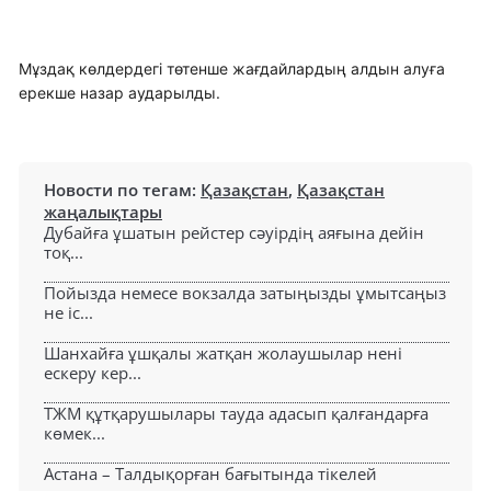
Мұздақ көлдердегі төтенше жағдайлардың алдын алуға
ерекше назар аударылды.
Новости по тегам:
Қазақстан
,
Қазақстан
жаңалықтары
Дубайға ұшатын рейстер сәуірдің аяғына дейін
тоқ...
Пойызда немесе вокзалда затыңызды ұмытсаңыз
не іс...
Шанхайға ұшқалы жатқан жолаушылар нені
ескеру кер...
ТЖМ құтқарушылары тауда адасып қалғандарға
көмек...
Астана – Талдықорған бағытында тікелей