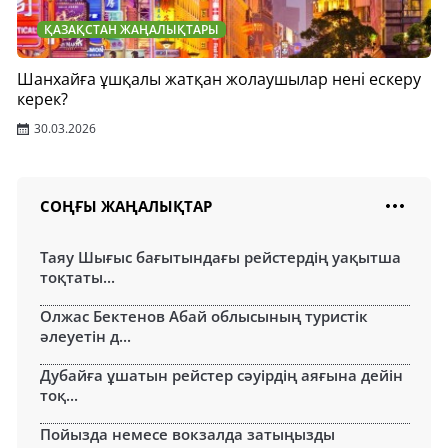
ҚАЗАҚСТАН ЖАҢАЛЫҚТАРЫ
Шанхайға ұшқалы жатқан жолаушылар нені ескеру
керек?
30.03.2026
СОҢҒЫ ЖАҢАЛЫҚТАР
Таяу Шығыс бағытындағы рейстердің уақытша
тоқтаты...
Олжас Бектенов Абай облысының туристік
әлеуетін д...
Дубайға ұшатын рейстер сәуірдің аяғына дейін
тоқ...
Пойызда немесе вокзалда затыңызды