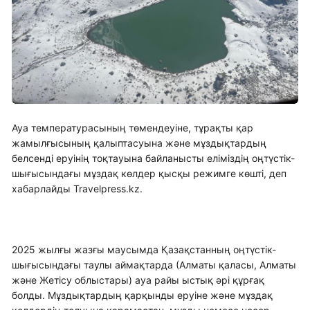
Ауа температурасының төмендеуіне, тұрақты қар
жамылғысының қалыптасуына және мұздықтардың
белсенді еруінің тоқтауына байланысты еліміздің оңтүстік-
шығысындағы мұздақ көлдер қысқы режимге көшті, деп
хабарлайды Travelpress.kz.
2025 жылғы жазғы маусымда Қазақстанның оңтүстік-
шығысындағы таулы аймақтарда (Алматы қаласы, Алматы
және Жетісу облыстары) ауа райы ыстық әрі құрғақ
болды. Мұздықтардың қарқынды еруіне және мұздақ