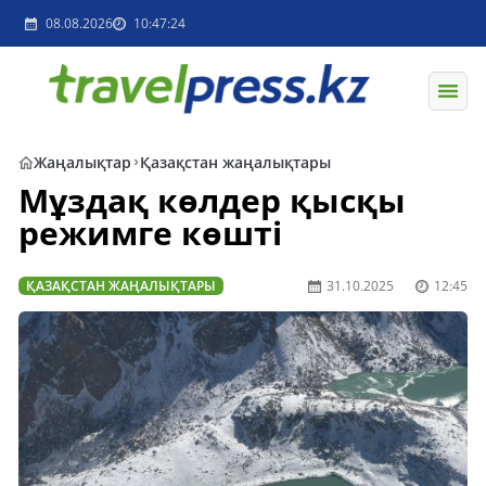
08.08.2026
10:47:24
Жаңалықтар
Қазақстан жаңалықтары
Мұздақ көлдер қысқы
режимге көшті
ҚАЗАҚСТАН ЖАҢАЛЫҚТАРЫ
31.10.2025
12:45