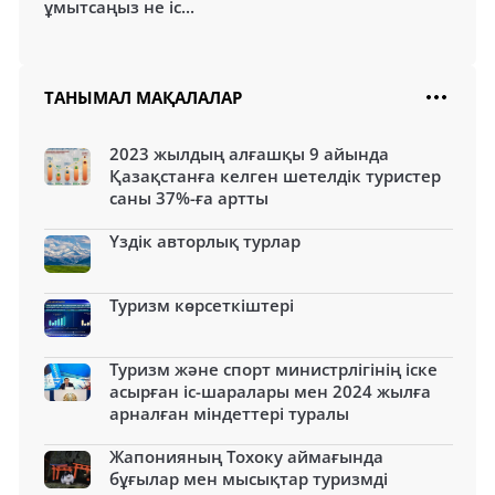
ұмытсаңыз не іс...
ТАНЫМАЛ МАҚАЛАЛАР
2023 жылдың алғашқы 9 айында
Қазақстанға келген шетелдік туристер
саны 37%-ға артты
Үздік авторлық турлар
Туризм көрсеткіштері
Туризм және спорт министрлігінің іске
асырған іс-шаралары мен 2024 жылға
арналған міндеттері туралы
Жапонияның Тохоку аймағында
бұғылар мен мысықтар туризмді