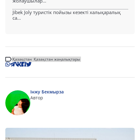
жолаушылар...
Jibek Joly туристік пойызы кезекті халықаралық
са...
Қазақстан
Қазақстан жаңалықтары
Інжу Бекмырза
Автор