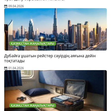
09.04.2026
ҚАЗАҚСТАН ЖАҢАЛЫҚТАРЫ
Дубайға ұшатын рейстер сәуірдің аяғына дейін
тоқтатады
01.04.2026
ҚАЗАҚСТАН ЖАҢАЛЫҚТАРЫ