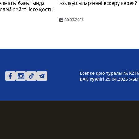
 Алматы бағытында
жолаушылар нені ескеру керек?
елей рейсті іске қосты
30.03.2026
Есепке қою туралы № KZ1
БАҚ куәлігі 25.04.2025 жыл