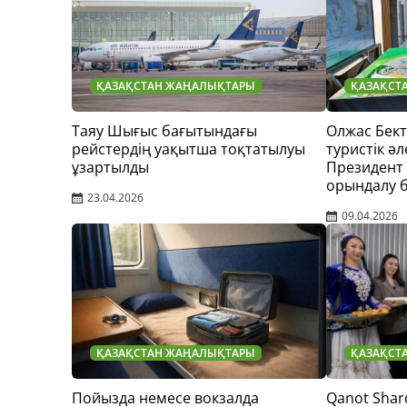
ҚАЗАҚСТАН ЖАҢАЛЫҚТАРЫ
ҚАЗАҚСТ
Таяу Шығыс бағытындағы
Олжас Бек
рейстердің уақытша тоқтатылуы
туристік әл
ұзартылды
Президент
орындалу 
23.04.2026
09.04.2026
ҚАЗАҚСТАН ЖАҢАЛЫҚТАРЫ
ҚАЗАҚСТ
Пойызда немесе вокзалда
Qanot Shar