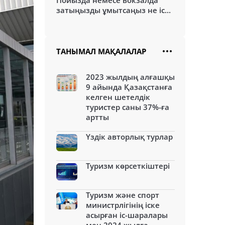
Пойызда немесе вокзалда
затыңызды ұмытсаңыз не іс...
ТАНЫМАЛ МАҚАЛАЛАР
2023 жылдың алғашқы
9 айында Қазақстанға
келген шетелдік
туристер саны 37%-ға
артты
Үздік авторлық турлар
Туризм көрсеткіштері
Туризм және спорт
министрлігінің іске
асырған іс-шаралары