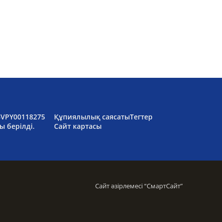
6VPY00118275
Құпиялылық саясаты
Тегтер
ы берілді.
Сайт картасы
Сайт әзірлемесі “
СмартСайт
”