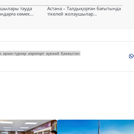
ушылары тауда
Астана – Талдықорған бағытында
ндарға көмек...
тікелей жолаушылар...
р
арзан турлар
аэропорт
әуежай
Қазақстан