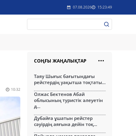
07.08.2026
15:23:49
СОҢҒЫ ЖАҢАЛЫҚТАР
Таяу Шығыс бағытындағы
рейстердің уақытша тоқтаты...
10:32
Олжас Бектенов Абай
облысының туристік әлеуетін
д...
Дубайға ұшатын рейстер
сәуірдің аяғына дейін тоқ...