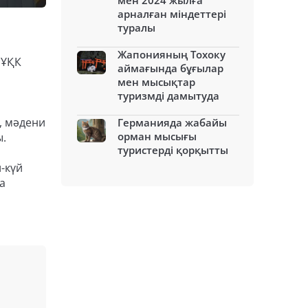
мен 2024 жылға
арналған міндеттері
туралы
Жапонияның Тохоку
 ҰҚК
аймағында бұғылар
мен мысықтар
туризмді дамытуда
, мәдени
Германияда жабайы
орман мысығы
ы.
туристерді қорқытты
-күй
а