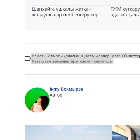
Шанхайға ұшқалы жатқан
ТЖМ құтқар
жолаушылар нені ескеру кер...
адасып қалға
Алматы
Алматы қаласының әсем жерлері
арзан билетте
Қазақстан жаңалықтары
саяхат
саяхатшы
Інжу Бекмырза
Автор