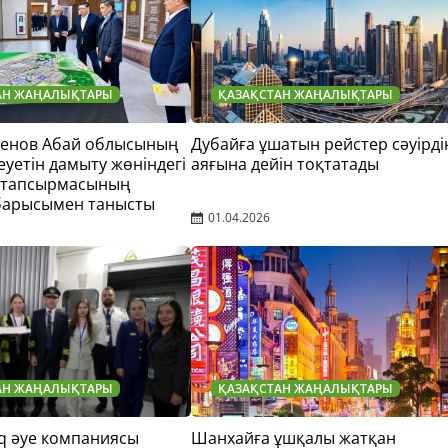
АН ЖАҢАЛЫҚТАРЫ
ҚАЗАҚСТАН ЖАҢАЛЫҚТАРЫ
тенов Абай облысының
Дубайға ұшатын рейстер сәуірді
еуетін дамыту жөніндегі
аяғына дейін тоқтатады
 тапсырмасының
барысымен танысты
01.04.2026
АН ЖАҢАЛЫҚТАРЫ
ҚАЗАҚСТАН ЖАҢАЛЫҚТАРЫ
q әуе компаниясы
Шанхайға ұшқалы жатқан