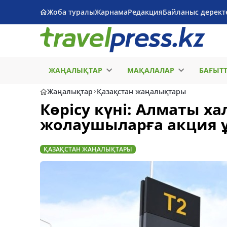
Жоба туралы
Жарнама
Редакция
Байланыс дерект
ЖАҢАЛЫҚТАР
МАҚАЛАЛАР
БАҒЫТ
Жаңалықтар
Қазақстан жаңалықтары
Көрісу күні: Алматы 
жолаушыларға акция
ҚАЗАҚСТАН ЖАҢАЛЫҚТАРЫ