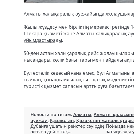
Алматы халықаралық әуежайында жолаушыларға 
Жылы жүздесу мен бірліктің мерекесі ретінде 1
Шекара қызметі және Алматы халықаралық әу
ұйымдастырады
.
50-ден астам халықаралық рейс жолаушылары (
нысандары, көлік бағыттары мен пайдалы ақпа
Бұл естелік кәдесый ғана емес, бұл Алматыны 
сыйлап, қонақжайлылықты – қазақ мәдениетін
туристік қызмет сапасын арттыруға бағытталға
Новости по тегам:
Алматы
,
Алматы қаласыны
әуежай
,
Қазақстан
,
Қазақстан жаңалықтары
Дубайға ұшатын рейстер сәуірдің
Пойызда нем
аяғына дейін тоқ...
затыңызды ұм