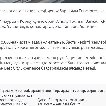
арналған акция өтеді, деп хабарлайды Travelpress.kz.
4 наурыз – Көрісу күніне орай, Almaty Tourism Bureau, ҚР
ежайы шетелдік қонақтарға арналған арнайы акция
5000-нан астам адам) Алматының басты көрікті жерлері
раттары көрсетілген жолсілтемені сыйлық ретінде алад
аралауға арналған дайын маршрут. Акция мерекелік көңіл
ің маңызды қыры ретінде көрсетуге бағытталған. Бастам
н Best City Experience бағдарламасы аясында өтеді.
ң әсем жерлері
,
арзан билеттер
,
арзан турлар
,
аэропорт
,
,
саяхат
,
саяхатшы
есе вокзалда
Qanot Sharq әуе компаниясы
ытсаңыз не іс...
Ташкент – Алматы бағыт...