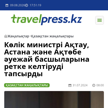
09.08.2026
17:51:19
Жаңалықтар
Қазақстан жаңалықтары
Көлік министрі Ақтау,
Астана және Ақтөбе
әуежай басшыларына
ретке келтіруді
тапсырды
ҚАЗАҚСТАН ЖАҢАЛЫҚТАРЫ
31.07.2024
08:00