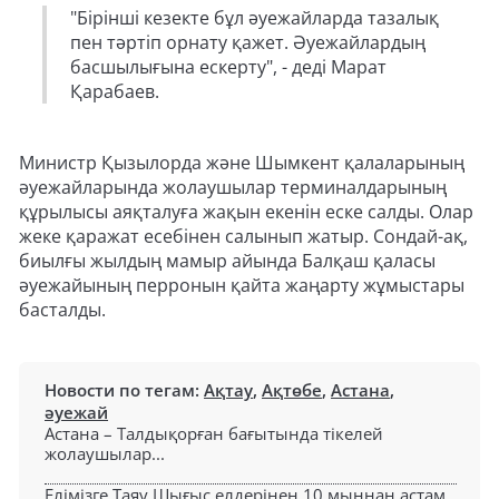
"Бірінші кезекте бұл әуежайларда тазалық
пен тәртіп орнату қажет. Әуежайлардың
басшылығына ескерту", - деді Марат
Қарабаев.
Министр Қызылорда және Шымкент қалаларының
әуежайларында жолаушылар терминалдарының
құрылысы аяқталуға жақын екенін еске салды. Олар
жеке қаражат есебінен салынып жатыр. Сондай-ақ,
биылғы жылдың мамыр айында Балқаш қаласы
әуежайының перронын қайта жаңарту жұмыстары
басталды.
Новости по тегам:
Ақтау
,
Ақтөбе
,
Астана
,
әуежай
Астана – Талдықорған бағытында тікелей
жолаушылар...
Елімізге Таяу Шығыс елдерінен 10 мыңнан астам