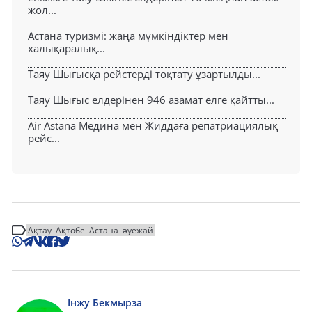
жол...
Астана туризмі: жаңа мүмкіндіктер мен
халықаралық...
Таяу Шығысқа рейстерді тоқтату ұзартылды...
Таяу Шығыс елдерінен 946 азамат елге қайтты...
Air Astana Медина мен Жиддаға репатриациялық
рейс...
Ақтау
Ақтөбе
Астана
әуежай
Інжу Бекмырза