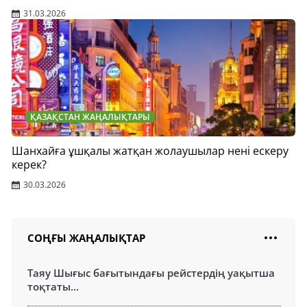
31.03.2026
ҚАЗАҚСТАН ЖАҢАЛЫҚТАРЫ
Шанхайға ұшқалы жатқан жолаушылар нені ескеру
керек?
30.03.2026
СОҢҒЫ ЖАҢАЛЫҚТАР
Таяу Шығыс бағытындағы рейстердің уақытша
тоқтаты...