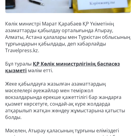
Көлік министрі Марат Қарабаев ҚР Үкіметінің
азаматтарды қабылдау орталығында Атырау,
Алматы, Астана қалалары мен Түркістан облысының
тұрғындарын қабылдады, деп хабарлайды
Travelpress.kz.
Бұл туралы
ҚР Көлік министрлігінің баспасөз
қызметі
мәлім етті.
Жеке қабылдауға жазылған азаматтардың
мәселелері әуежайлар мен теміржол
вокзалдарында ерекше қажеттілігі бар жандарға
қызмет көрсетуге, сондай-ақ күре жолдарда
атқарылып жатқан жөндеу жұмыстарына қатысты
болды.
Мәселен, Атырау қаласының тұрғыны еліміздегі