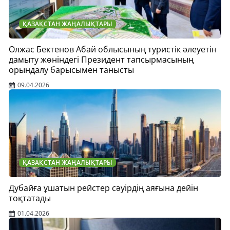
ҚАЗАҚСТАН ЖАҢАЛЫҚТАРЫ
Олжас Бектенов Абай облысының туристік әлеуетін
дамыту жөніндегі Президент тапсырмасының
орындалу барысымен танысты
09.04.2026
ҚАЗАҚСТАН ЖАҢАЛЫҚТАРЫ
Дубайға ұшатын рейстер сәуірдің аяғына дейін
тоқтатады
01.04.2026