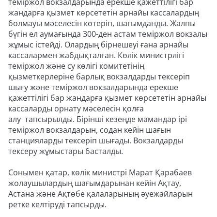
теміржол вокзалдарында ерекше қажеттілігі бар
жандарға қызмет көрсететін арнайы кассалардың
болмауы мәселесін көтеріп, шағымданды. Жалпы
бүгін ел аумағында 300-ден астам теміржол вокзалы
жұмыс істейді. Олардың бірнешеуі ғана арнайы
кассалармен жабдықталған. Көлік министрлігі
теміржол және су көлігі комитетінің
қызметкерлеріне барлық вокзалдарды тексеріп
шығу және теміржол вокзалдарында ерекше
қажеттілігі бар жандарға қызмет көрсететін арнайы
кассаларды орнату мәселесін қолға
алу тапсырылды. Бірінші кезеңде мамандар ірі
теміржол вокзалдарын, содан кейін шағын
станцияларды тексеріп шығады. Вокзалдарды
тексеру жұмыстары басталды.
Сонымен қатар, көлік министрі Марат Қарабаев
жолаушылардың шағымдарынан кейін Ақтау,
Астана және Ақтөбе қалаларының әуежайларын
ретке келтіруді тапсырды.