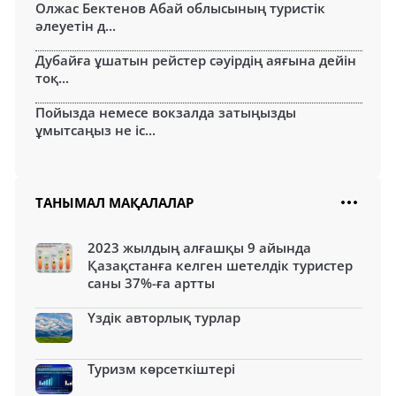
Олжас Бектенов Абай облысының туристік
әлеуетін д...
Дубайға ұшатын рейстер сәуірдің аяғына дейін
тоқ...
Пойызда немесе вокзалда затыңызды
ұмытсаңыз не іс...
ТАНЫМАЛ МАҚАЛАЛАР
2023 жылдың алғашқы 9 айында
Қазақстанға келген шетелдік туристер
саны 37%-ға артты
Үздік авторлық турлар
Туризм көрсеткіштері