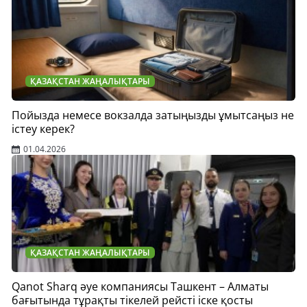
ҚАЗАҚСТАН ЖАҢАЛЫҚТАРЫ
Пойызда немесе вокзалда затыңызды ұмытсаңыз не
істеу керек?
01.04.2026
ҚАЗАҚСТАН ЖАҢАЛЫҚТАРЫ
Qanot Sharq әуе компаниясы Ташкент – Алматы
бағытында тұрақты тікелей рейсті іске қосты