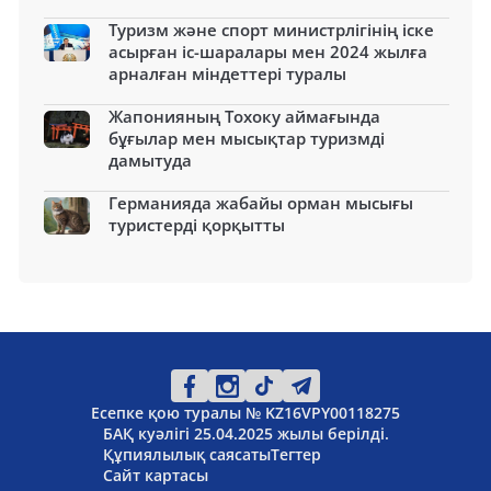
Туризм және спорт министрлігінің іске
асырған іс-шаралары мен 2024 жылға
арналған міндеттері туралы
Жапонияның Тохоку аймағында
бұғылар мен мысықтар туризмді
дамытуда
Германияда жабайы орман мысығы
туристерді қорқытты
Есепке қою туралы № KZ16VPY00118275
БАҚ куәлігі 25.04.2025 жылы берілді.
Құпиялылық саясаты
Тегтер
Сайт картасы