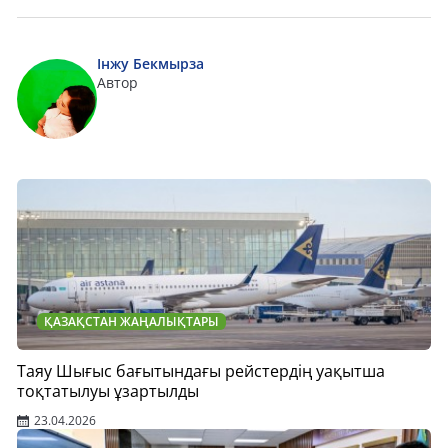
Інжу Бекмырза
Автор
ҚАЗАҚСТАН ЖАҢАЛЫҚТАРЫ
Таяу Шығыс бағытындағы рейстердің уақытша
тоқтатылуы ұзартылды
23.04.2026