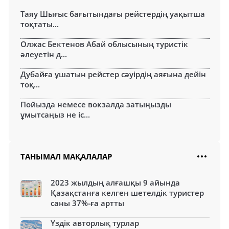
Таяу Шығыс бағытындағы рейстердің уақытша
тоқтаты...
Олжас Бектенов Абай облысының туристік
әлеуетін д...
Дубайға ұшатын рейстер сәуірдің аяғына дейін
тоқ...
Пойызда немесе вокзалда затыңызды
ұмытсаңыз не іс...
ТАНЫМАЛ МАҚАЛАЛАР
2023 жылдың алғашқы 9 айында
Қазақстанға келген шетелдік туристер
саны 37%-ға артты
Үздік авторлық турлар