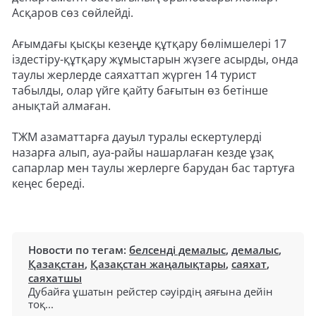
Асқаров сөз сөйлейді.
Ағымдағы қысқы кезеңде құтқару бөлімшелері 17
іздестіру-құтқару жұмыстарын жүзеге асырды, онда
таулы жерлерде саяхаттап жүрген 14 турист
табылды, олар үйге қайту бағытын өз бетінше
анықтай алмаған.
ТЖМ азаматтарға дауыл туралы ескертулерді
назарға алып, ауа-райы нашарлаған кезде ұзақ
сапарлар мен таулы жерлерге барудан бас тартуға
кеңес береді.
Новости по тегам:
белсенді демалыс
,
демалыс
,
Қазақстан
,
Қазақстан жаңалықтары
,
саяхат
,
саяхатшы
Дубайға ұшатын рейстер сәуірдің аяғына дейін
тоқ...