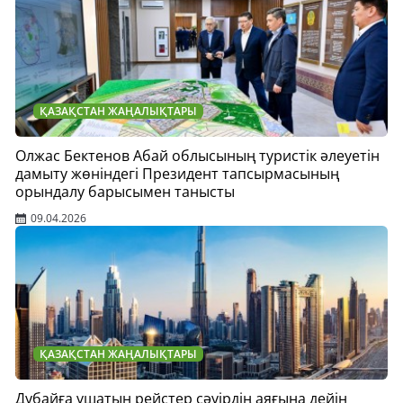
ҚАЗАҚСТАН ЖАҢАЛЫҚТАРЫ
Олжас Бектенов Абай облысының туристік әлеуетін
дамыту жөніндегі Президент тапсырмасының
орындалу барысымен танысты
09.04.2026
ҚАЗАҚСТАН ЖАҢАЛЫҚТАРЫ
Дубайға ұшатын рейстер сәуірдің аяғына дейін