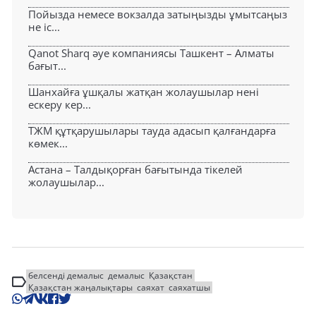
Пойызда немесе вокзалда затыңызды ұмытсаңыз
не іс...
Qanot Sharq әуе компаниясы Ташкент – Алматы
бағыт...
Шанхайға ұшқалы жатқан жолаушылар нені
ескеру кер...
ТЖМ құтқарушылары тауда адасып қалғандарға
көмек...
Астана – Талдықорған бағытында тікелей
жолаушылар...
белсенді демалыс
демалыс
Қазақстан
Қазақстан жаңалықтары
саяхат
саяхатшы