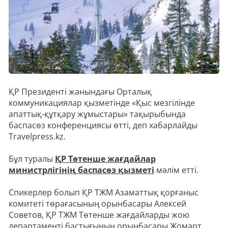
ҚР Президенті жанындағы Орталық
коммуникациялар қызметінде «Қыс мезгілінде
апаттық-құтқару жұмыстары» тақырыбында
баспасөз конференциясы өтті, деп хабарлайды
Travelpress.kz.
Бұл туралы
ҚР Төтенше жағдайлар
министрлігінің баспасөз қызметі
мәлім етті.
Спикерлер болып ҚР ТЖМ Азаматтық қорғаныс
комитеті төрағасының орынбасары Алексей
Советов, ҚР ТЖМ Төтенше жағдайларды жою
департаменті бастығының орынбасары Жомарт