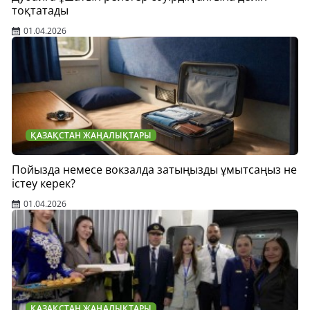
тоқтатады
01.04.2026
ҚАЗАҚСТАН ЖАҢАЛЫҚТАРЫ
Пойызда немесе вокзалда затыңызды ұмытсаңыз не
істеу керек?
01.04.2026
ҚАЗАҚСТАН ЖАҢАЛЫҚТАРЫ