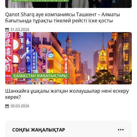
Qanot Sharq әуе компаниясы Ташкент – Алматы
бағытында тұрақты тікелей рейсті іске қосты
31.03.2026
ҚАЗАҚСТАН ЖАҢАЛЫҚТАРЫ
Шанхайға ұшқалы жатқан жолаушылар нені ескеру
керек?
30.03.2026
СОҢҒЫ ЖАҢАЛЫҚТАР