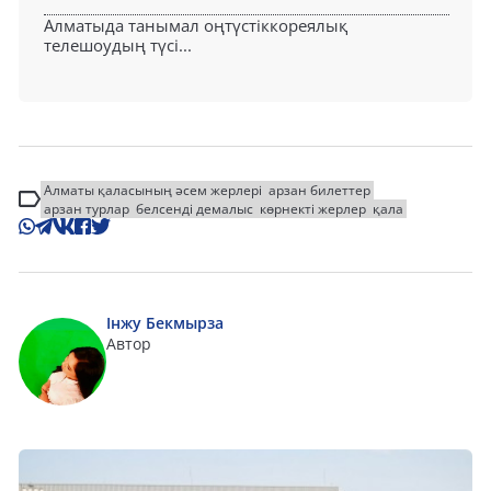
Алматыда танымал оңтүстіккореялық
телешоудың түсі...
Алматы қаласының әсем жерлері
арзан билеттер
арзан турлар
белсенді демалыс
көрнекті жерлер
қала
Інжу Бекмырза
Автор