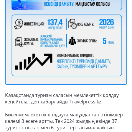
Қазақстанда туризм саласын мемлекеттік қолдау
кеңейтілді, деп хабарлайды Travelpress.kz.
Биыл мемлекеттік қолдауға мақұлданған өтінімдер
көлемі 3 есеге артты. Тек 2024 жылдың өзінде 37
туристік нысан мен 6 туристер тасымалдайтын