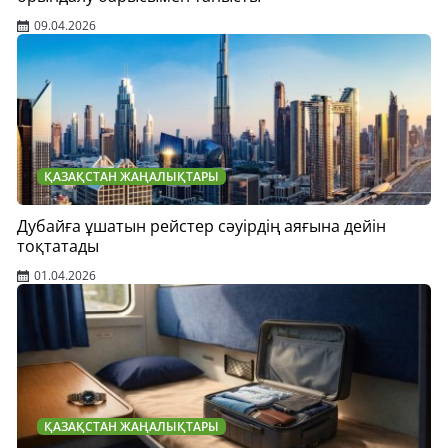
09.04.2026
ҚАЗАҚСТАН ЖАҢАЛЫҚТАРЫ
Дубайға ұшатын рейстер сәуірдің аяғына дейін
тоқтатады
01.04.2026
ҚАЗАҚСТАН ЖАҢАЛЫҚТАРЫ