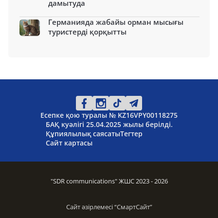
дамытуда
Германияда жабайы орман мысығы
туристерді қорқытты
Есепке қою туралы № KZ16VPY00118275
БАҚ куәлігі 25.04.2025 жылы берілді.
Құпиялылық саясаты
Тегтер
Сайт картасы
"SDR communications" ЖШС 2023 - 2026
Сайт әзірлемесі “
СмартСайт
”