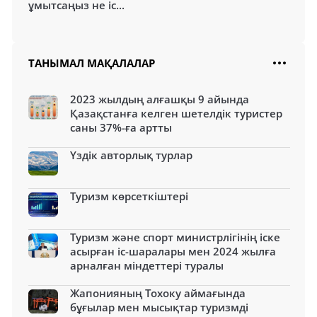
ұмытсаңыз не іс...
ТАНЫМАЛ МАҚАЛАЛАР
2023 жылдың алғашқы 9 айында
Қазақстанға келген шетелдік туристер
саны 37%-ға артты
Үздік авторлық турлар
Туризм көрсеткіштері
Туризм және спорт министрлігінің іске
асырған іс-шаралары мен 2024 жылға
арналған міндеттері туралы
Жапонияның Тохоку аймағында
бұғылар мен мысықтар туризмді