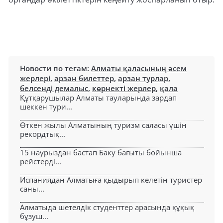
Новости по тегам:
Алматы қаласының әсем
жерлері
,
арзан билеттер
,
арзан турлар
,
белсенді демалыс
,
көрнекті жерлер
,
қала
Құтқарушылар Алматы тауларында зардап
шеккен тури...
Өткен жылы Алматының туризм саласы үшін
рекордтық...
15 наурыздан бастап Баку бағыты бойынша
рейстерді...
Испаниядан Алматыға қыдырып келетін туристер
саны...
Алматыда шетелдік студенттер арасында құқық
бұзуш...