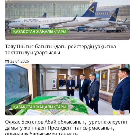
ҚАЗАҚСТАН ЖАҢАЛЫҚТАРЫ
Таяу Шығыс бағытындағы рейстердің уақытша
тоқтатылуы ұзартылды
23.04.2026
ҚАЗАҚСТАН ЖАҢАЛЫҚТАРЫ
Олжас Бектенов Абай облысының туристік әлеуетін
дамыту жөніндегі Президент тапсырмасының
орындалу барысымен танысты