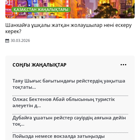
ҚАЗАҚСТАН ЖАҢАЛЫҚТАРЫ
Шанхайға ұшқалы жатқан жолаушылар нені ескеру
керек?
30.03.2026
СОҢҒЫ ЖАҢАЛЫҚТАР
Таяу Шығыс бағытындағы рейстердің уақытша
тоқтаты...
Олжас Бектенов Абай облысының туристік
әлеуетін д...
Дубайға ұшатын рейстер сәуірдің аяғына дейін
тоқ...
Пойызда немесе вокзалда затыңызды