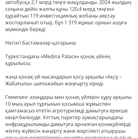
автобусқа 2,1 млрд теңге мақұлданды. 2024 жылдың
соңына дейін жалпы құны 120,4 млрд теңгені
құрайтын 119 инвестициялық жобаны аяқтау
жоспарланып отыр, бұл 1 319 жұмыс орнын ашуға
мүмкіндік береді.
Негізгі бастамалар қатарына:
Түркістандағы «Medina Palace» қонақ үйінің
құрылысы;
жаңа қонақ үй нысандарын қосу арқылы «Ақсу –
Жабағылы» шипажайын жаңғырту кіреді.
Глемпинг алаңдары мен қонақ үйлерін құру арқылы
10 мың ауыл тұрғынын қосымша жұмыспен
қамтамасыз ететін агротуризмді дамытуға ерекше
көңіл бөлінуде. Ұлттық парктер аумақтарындағы
инфрақұрылымды дамытуға арналған қонақүйлерді
жіктеу жүйесін жаңарту және жергілікті атқарушы
органдар өкілеттіктерін кеңейту жоспарланып отыр.