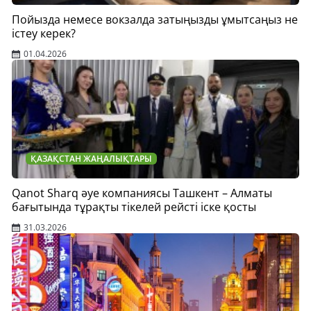
Пойызда немесе вокзалда затыңызды ұмытсаңыз не
істеу керек?
01.04.2026
ҚАЗАҚСТАН ЖАҢАЛЫҚТАРЫ
Qanot Sharq әуе компаниясы Ташкент – Алматы
бағытында тұрақты тікелей рейсті іске қосты
31.03.2026