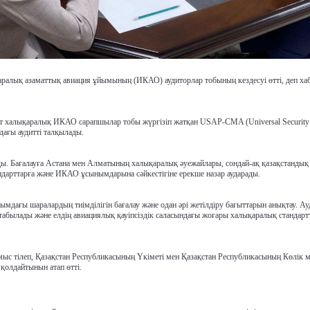
қаралық азаматтық авиация ұйымының (ИКАО) аудиторлар тобының кездесуі өтті, деп ха
рт халықаралық ИКАО сарапшылар тобы жүргізіп жатқан USAP-CMA (Universal Security
дағы аудитті талқылады.
тиды. Бағалауға Астана мен Алматының халықаралық әуежайлары, сондай-ақ қазақстандық
дарттарға және ИКАО ұсынымдарына сәйкестігіне ерекше назар аударады.
ымдағы шаралардың тиімділігін бағалау және одан әрі жетілдіру бағыттарын анықтау. Ау
абылады және елдің авиациялық қауіпсіздік саласындағы жоғары халықаралық стандар
мыс тілеп, Қазақстан Республикасының Үкіметі мен Қазақстан Республикасының Көлік м
қолдайтынын атап өтті.