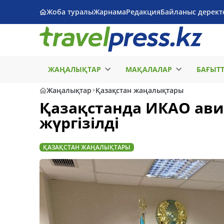
Жоба туралы
Жарнама
Редакция
Байланыс дерект
ЖАҢАЛЫҚТАР
МАҚАЛАЛАР
БАҒЫТ
Жаңалықтар
Қазақстан жаңалықтары
Қазақстанда ИКАО авиа
жүргізілді
ҚАЗАҚСТАН ЖАҢАЛЫҚТАРЫ