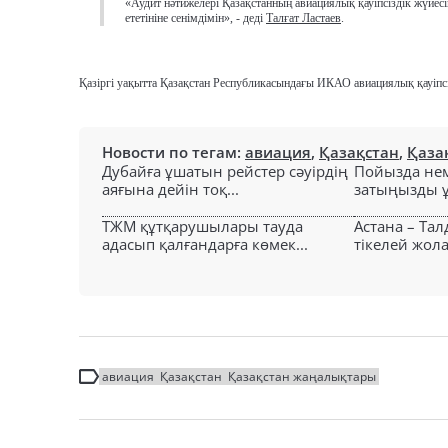
«Аудит нәтижелері Қазақстанның авиациялық қауіпсіздік жүйес
ететініне сенімдімін», - деді
Талғат Ластаев
.
Қазіргі уақытта Қазақстан Республикасындағы ИКАО авиациялық қауіпсіз
Новости по тегам:
авиация
,
Қазақстан
,
Қаза
Дубайға ұшатын рейстер сәуірдің
Пойызда нем
аяғына дейін тоқ...
затыңызды ұм
ТЖМ құтқарушылары тауда
Астана – Та
адасып қалғандарға көмек...
тікелей жол
авиация
Қазақстан
Қазақстан жаңалықтары