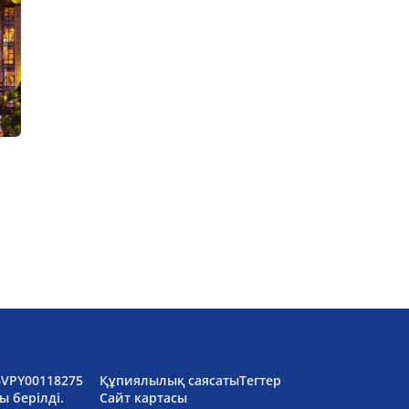
6VPY00118275
Құпиялылық саясаты
Тегтер
ы берілді.
Сайт картасы