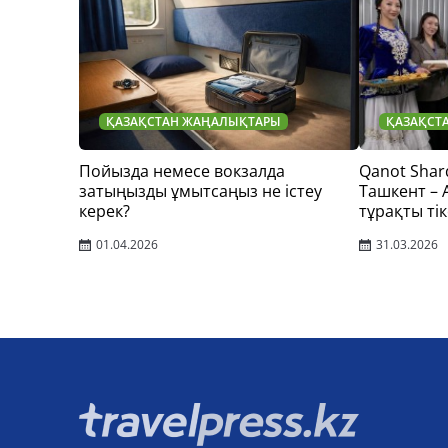
ҚАЗАҚСТАН ЖАҢАЛЫҚТАРЫ
ҚАЗАҚСТ
Пойызда немесе вокзалда
Qanot Shar
затыңызды ұмытсаңыз не істеу
Ташкент –
керек?
тұрақты тік
01.04.2026
31.03.2026