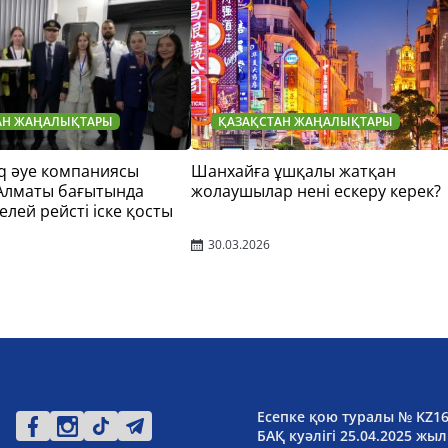
АН ЖАҢАЛЫҚТАРЫ
ҚАЗАҚСТАН ЖАҢАЛЫҚТАРЫ
q әуе компаниясы
Шанхайға ұшқалы жатқан
 Алматы бағытында
жолаушылар нені ескеру керек?
елей рейсті іске қосты
30.03.2026
Есепке қою туралы № KZ1
БАҚ куәлігі 25.04.2025 жыл