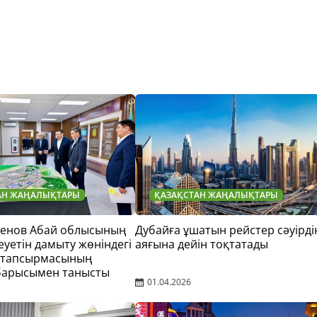
АН ЖАҢАЛЫҚТАРЫ
ҚАЗАҚСТАН ЖАҢАЛЫҚТАРЫ
тенов Абай облысының
Дубайға ұшатын рейстер сәуірді
еуетін дамыту жөніндегі
аяғына дейін тоқтатады
 тапсырмасының
барысымен танысты
01.04.2026