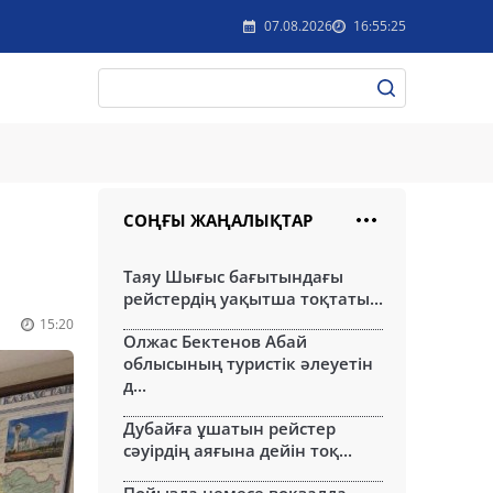
07.08.2026
16:55:25
СОҢҒЫ ЖАҢАЛЫҚТАР
Таяу Шығыс бағытындағы
рейстердің уақытша тоқтаты...
15:20
Олжас Бектенов Абай
облысының туристік әлеуетін
д...
Дубайға ұшатын рейстер
сәуірдің аяғына дейін тоқ...