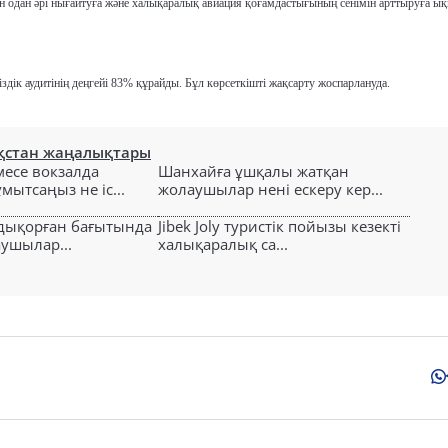
ін одан әрі нығайтуға және халықаралық авиация қоғамдастығының сенімін арттыруға ық
дік аудитінің деңгейі 83% құрайды. Бұл көрсеткішті жақсарту жоспарлануда.
қстан жаңалықтары
есе вокзалда
Шанхайға ұшқалы жатқан
ытсаңыз не іс...
жолаушылар нені ескеру кер...
лдықорған бағытында
Jibek Joly туристік пойызы кезекті
аушылар...
халықаралық са...