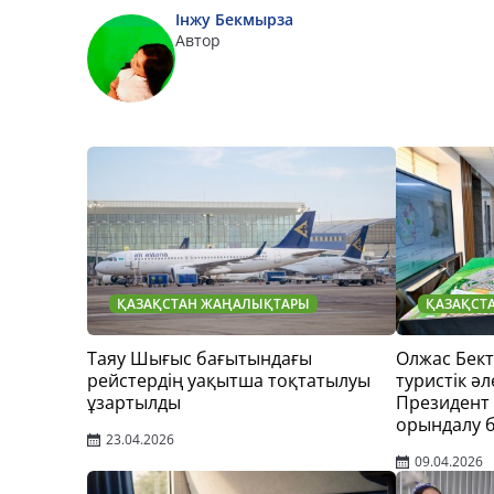
Інжу Бекмырза
Автор
ҚАЗАҚСТАН ЖАҢАЛЫҚТАРЫ
ҚАЗАҚСТ
Таяу Шығыс бағытындағы
Олжас Бек
рейстердің уақытша тоқтатылуы
туристік әл
ұзартылды
Президент
орындалу 
23.04.2026
09.04.2026