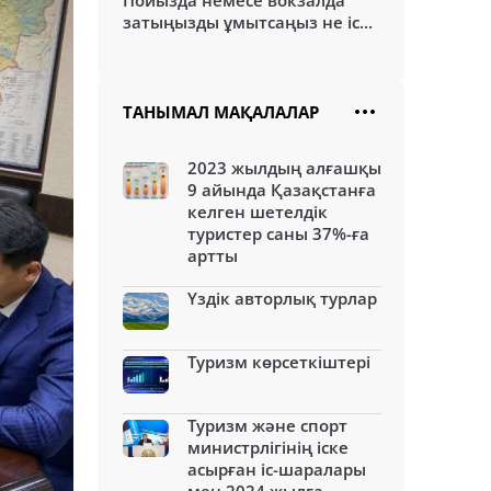
Пойызда немесе вокзалда
затыңызды ұмытсаңыз не іс...
ТАНЫМАЛ МАҚАЛАЛАР
2023 жылдың алғашқы
9 айында Қазақстанға
келген шетелдік
туристер саны 37%-ға
артты
Үздік авторлық турлар
Туризм көрсеткіштері
Туризм және спорт
министрлігінің іске
асырған іс-шаралары