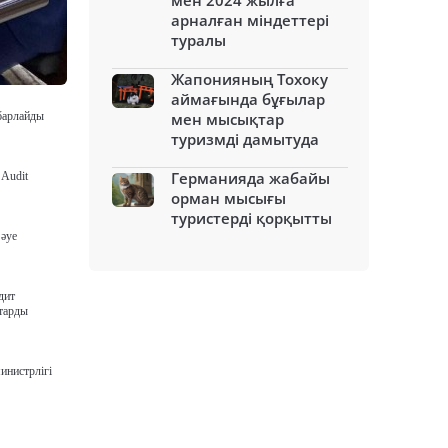
мен 2024 жылға
арналған міндеттері
туралы
Жапонияның Тохоку
аймағында бұғылар
барлайды
мен мысықтар
туризмді дамытуда
Германияда жабайы
 Audit
орман мысығы
туристерді қорқытты
 әуе
дит
ттарды
инистрлігі