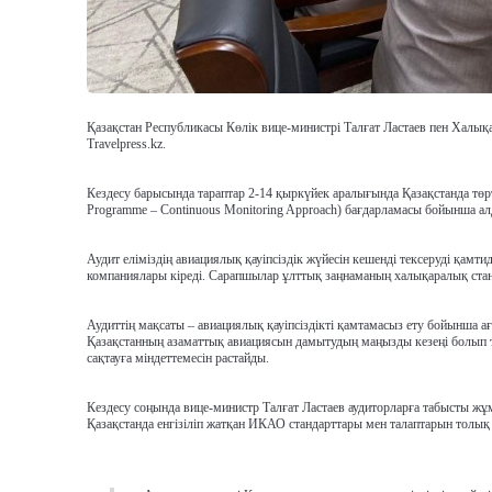
Қазақстан Республикасы Көлік вице-министрі Талғат Ластаев пен Халы
Travelpress.kz.
Кездесу барысында тараптар 2-14 қыркүйек аралығында Қазақстанда тө
Programme – Continuous Monitoring Approach) бағдарламасы бойынша ал
Аудит еліміздің авиациялық қауіпсіздік жүйесін кешенді тексеруді қам
компаниялары кіреді. Сарапшылар ұлттық заңнаманың халықаралық стан
Аудиттің мақсаты – авиациялық қауіпсіздікті қамтамасыз ету бойынша ағ
Қазақстанның азаматтық авиациясын дамытудың маңызды кезеңі болып т
сақтауға міндеттемесін растайды.
Кездесу соңында вице-министр Талғат Ластаев аудиторларға табысты жұ
Қазақстанда енгізіліп жатқан ИКАО стандарттары мен талаптарын толық 