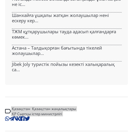
не іс...
Шанхайға ұшқалы жатқан жолаушылар нені
ескеру кер...
ТЖМ құтқарушылары тауда адасып қалғандарға
көмек...
Астана – Талдықорған бағытында тікелей
жолаушылар...
Jibek Joly туристік пойызы кезекті халықаралық
са...
Қазақстан
Қазақстан жаңалықтары
ҚР Сыртқы істер министрлігі