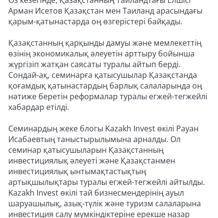
Өз кезегінде, Қазақстанның Таиландтағы Елшісі
Арман Исетов Қазақстан мен Таиланд арасындағы
қарым-қатынастарда оң өзгерістері байқады.
Қазақстанның қарқынды дамуы және мемлекеттің
өзінің экономикалық әлеуетін арттыру бойынша
жүргізіп жатқан саясаты туралы айтып берді.
Сондай-ақ, семинарға қатысушылар Қазақстанда
қоғамдық қатынастардың барлық салаларында оң
нәтиже беретін реформалар туралы егжей-тегжейлі
хабардар етілді.
Семинардың жеке блогы Kazakh Invest өкілі Рауан
Исабаевтың таныстырылымына арналды. Ол
семинар қатысушыларын Қазақстанның
инвестициялық әлеуеті және Қазақстанмен
инвестициялық ынтымақтастықтың
артықшылықтары туралы егжей-тегжейлі айтылды.
Kazakh Invest өкілі тай бизнесмендерінің ауыл
шаруашылық, азық-түлік және туризм салаларына
инвестиция салу мүмкіндіктеріне ерекше назар