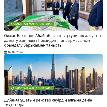
ҚАЗАҚСТАН ЖАҢАЛЫҚТАРЫ
Олжас Бектенов Абай облысының туристік әлеуетін
дамыту жөніндегі Президент тапсырмасының
орындалу барысымен танысты
09.04.2026
ҚАЗАҚСТАН ЖАҢАЛЫҚТАРЫ
Дубайға ұшатын рейстер сәуірдің аяғына дейін
тоқтатады