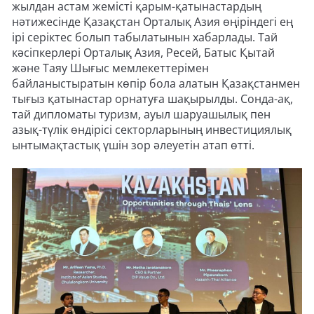
жылдан астам жемісті қарым-қатынастардың
нәтижесінде Қазақстан Орталық Азия өңіріндегі ең
ірі серіктес болып табылатынын хабарлады. Тай
кәсіпкерлері Орталық Азия, Ресей, Батыс Қытай
және Таяу Шығыс мемлекеттерімен
байланыстыратын көпір бола алатын Қазақстанмен
тығыз қатынастар орнатуға шақырылды. Сонда-ақ,
тай дипломаты туризм, ауыл шаруашылық пен
азық-түлік өндірісі секторларының инвестициялық
ынтымақтастық үшін зор әлеуетін атап өтті.