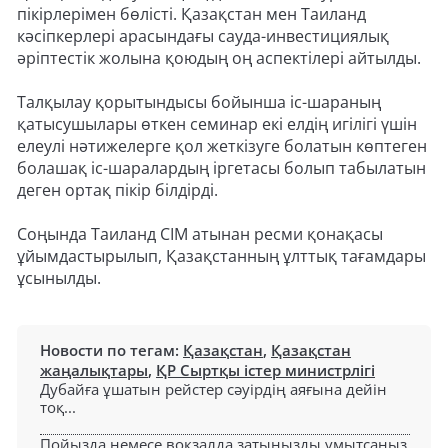
пікірлерімен бөлісті. Қазақстан мен Таиланд
кәсіпкерлері арасындағы сауда-инвестициялық
әріптестік жолына қоюдың оң аспектілері айтылды.
Талқылау қорытындысы бойынша іс-шараның
қатысушылары өткен семинар екі елдің игілігі үшін
елеулі нәтижелерге қол жеткізуге болатын көптеген
болашақ іс-шаралардың іргетасы болып табылатын
деген ортақ пікір білдірді.
Соңында Таиланд СІМ атынан ресми қонақасы
ұйымдастырылып, Қазақстанның ұлттық тағамдары
ұсынылды.
Новости по тегам:
Қазақстан
,
Қазақстан
жаңалықтары
,
ҚР Сыртқы істер министрлігі
Дубайға ұшатын рейстер сәуірдің аяғына дейін
тоқ...
Пойызда немесе вокзалда затыңызды ұмытсаңыз