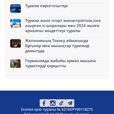
Туризм көрсеткіштері
Туризм және спорт министрлігінің іске
асырған іс-шаралары мен 2024 жылға
арналған міндеттері туралы
Жапонияның Тохоку аймағында
бұғылар мен мысықтар туризмді
дамытуда
Германияда жабайы орман мысығы
туристерді қорқытты
Есепке қою туралы № KZ16VPY00118275