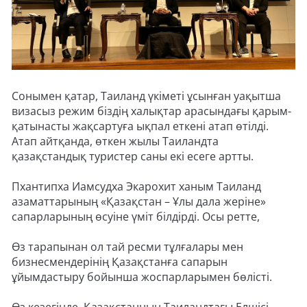
Сонымен қатар, Таиланд үкіметі ұсынған уақытша
визасыз режим біздің халықтар арасындағы қарым-
қатынасты жақсартуға ықпал еткені атап өтілді.
Атап айтқанда, өткен жылы Таиландта
қазақстандық туристер саны екі есеге артты.
Пхантипха Иамсудха Экарохит ханым Таиланд
азаматтарының «Қазақстан – Ұлы дала жеріне»
сапарларының өсуіне үміт білдірді. Осы ретте,
Өз тарапынан ол тай ресми тұлғалары мен
бизнесмендерінің Қазақстанға сапарын
ұйымдастыру бойынша жоспарларымен бөлісті.