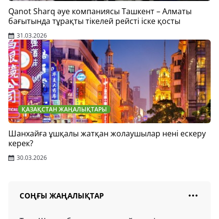
Qanot Sharq әуе компаниясы Ташкент – Алматы
бағытында тұрақты тікелей рейсті іске қосты
31.03.2026
ҚАЗАҚСТАН ЖАҢАЛЫҚТАРЫ
Шанхайға ұшқалы жатқан жолаушылар нені ескеру
керек?
30.03.2026
СОҢҒЫ ЖАҢАЛЫҚТАР