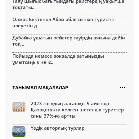
Таяу Шығыс бағытындағы рейстердің уақытша
тоқтаты...
Олжас Бектенов Абай облысының туристік
әлеуетін д...
Дубайға ұшатын рейстер сәуірдің аяғына дейін
тоқ...
Пойызда немесе вокзалда затыңызды
ұмытсаңыз не іс...
ТАНЫМАЛ МАҚАЛАЛАР
2023 жылдың алғашқы 9 айында
Қазақстанға келген шетелдік туристер
саны 37%-ға артты
Үздік авторлық турлар