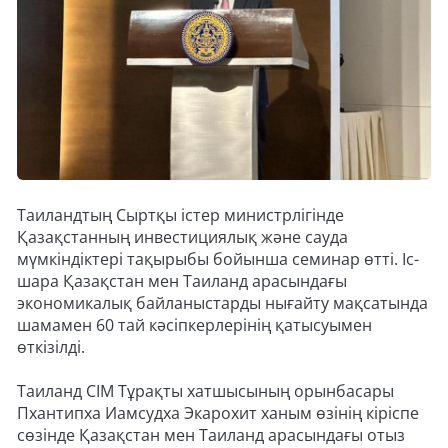
Таиландтың Сыртқы істер министрлігінде
Қазақстанның инвестициялық және сауда
мүмкіндіктері тақырыбы бойынша семинар өтті. Іс-
шара Қазақстан мен Таиланд арасындағы
экономикалық байланыстарды нығайту мақсатында
шамамен 60 тай кәсіпкерлерінің қатысуымен
өткізілді.
Таиланд СІМ Тұрақты хатшысының орынбасары
Пхантипха Иамсудха Экарохит ханым өзінің кіріспе
сөзінде Қазақстан мен Таиланд арасындағы отыз