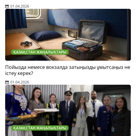
01.04.2026
ҚАЗАҚСТАН ЖАҢАЛЫҚТАРЫ
Пойызда немесе вокзалда затыңызды ұмытсаңыз не
істеу керек?
01.04.2026
ҚАЗАҚСТАН ЖАҢАЛЫҚТАРЫ