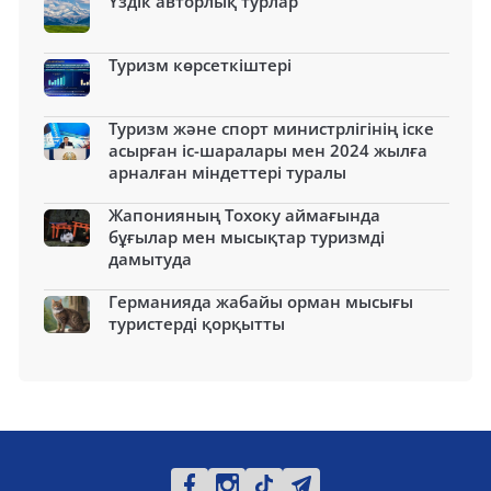
Үздік авторлық турлар
Туризм көрсеткіштері
Туризм және спорт министрлігінің іске
асырған іс-шаралары мен 2024 жылға
арналған міндеттері туралы
Жапонияның Тохоку аймағында
бұғылар мен мысықтар туризмді
дамытуда
Германияда жабайы орман мысығы
туристерді қорқытты