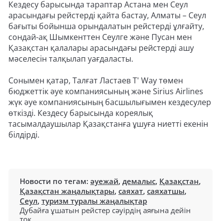
Кездесу барысында тараптар Астана мен Сеул
арасындағы рейстерді қайта бастау, Алматы – Сеул
бағыты бойынша орындалатын рейстерді ұлғайту,
сондай-ақ Шымкенттен Сеулге және Пусан мен
Қазақстан қалалары арасындағы рейстерді ашу
мәселесін талқылап уағдаласты.
Сонымен қатар, Талғат Ластаев T' Way төмен
бюджеттік әуе компаниясының және Sirius Airlines
жүк әуе компаниясының басшылығымен кездесулер
өткізді. Кездесу барысында кореялық
тасымалдаушылар Қазақстанға ұшуға ниетті екенін
білдірді.
Новости по тегам:
әуежай
,
демалыс
,
Қазақстан
,
Қазақстан жаңалықтары
,
саяхат
,
саяхатшы
,
Сеул
,
туризм туралы жаңалықтар
Дубайға ұшатын рейстер сәуірдің аяғына дейін
тоқ...