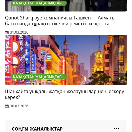
ҚАЗАҚСТАН ЖАҢАЛЫҚТАРЫ
Qanot Sharq әуе компаниясы Ташкент – Алматы
бағытында тұрақты тікелей рейсті іске қосты
31.03.2026
ҚАЗАҚСТАН ЖАҢАЛЫҚТАРЫ
Шанхайға ұшқалы жатқан жолаушылар нені ескеру
керек?
30.03.2026
СОҢҒЫ ЖАҢАЛЫҚТАР