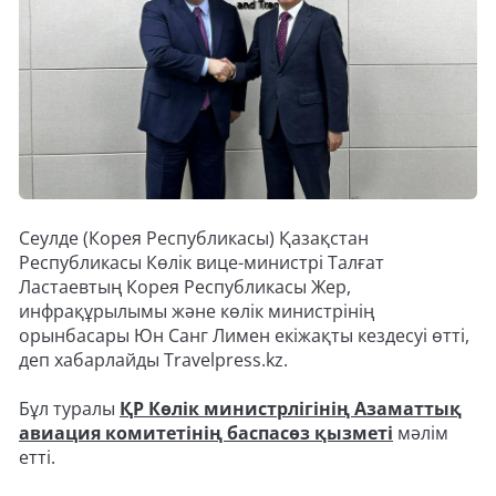
Сеулде (Корея Республикасы) Қазақстан
Республикасы Көлік вице-министрі Талғат
Ластаевтың Корея Республикасы Жер,
инфрақұрылымы және көлік министрінің
орынбасары Юн Санг Лимен екіжақты кездесуі өтті,
деп хабарлайды Travelpress.kz.
Бұл туралы
ҚР Көлік министрлігінің Азаматтық
авиация комитетінің баспасөз қызметі
мәлім
етті.