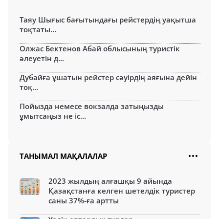
Таяу Шығыс бағытындағы рейстердің уақытша
тоқтаты...
Олжас Бектенов Абай облысының туристік
әлеуетін д...
Дубайға ұшатын рейстер сәуірдің аяғына дейін
тоқ...
Пойызда немесе вокзалда затыңызды
ұмытсаңыз не іс...
ТАНЫМАЛ МАҚАЛАЛАР
2023 жылдың алғашқы 9 айында
Қазақстанға келген шетелдік туристер
саны 37%-ға артты