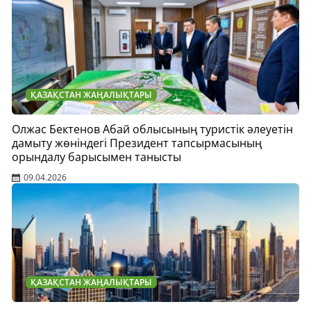
ҚАЗАҚСТАН ЖАҢАЛЫҚТАРЫ
Олжас Бектенов Абай облысының туристік әлеуетін
дамыту жөніндегі Президент тапсырмасының
орындалу барысымен танысты
09.04.2026
ҚАЗАҚСТАН ЖАҢАЛЫҚТАРЫ