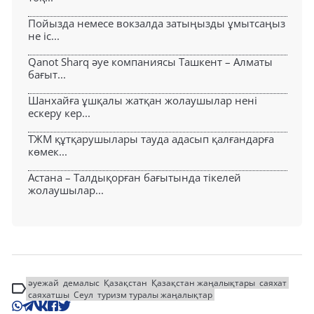
Пойызда немесе вокзалда затыңызды ұмытсаңыз
не іс...
Qanot Sharq әуе компаниясы Ташкент – Алматы
бағыт...
Шанхайға ұшқалы жатқан жолаушылар нені
ескеру кер...
ТЖМ құтқарушылары тауда адасып қалғандарға
көмек...
Астана – Талдықорған бағытында тікелей
жолаушылар...
әуежай
демалыс
Қазақстан
Қазақстан жаңалықтары
саяхат
саяхатшы
Сеул
туризм туралы жаңалықтар