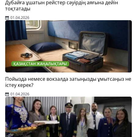
Дубайға ұшатын рейстер сәуірдің аяғына дейін
тоқтатады
01.04.2026
ҚАЗАҚСТАН ЖАҢАЛЫҚТАРЫ
Пойызда немесе вокзалда затыңызды ұмытсаңыз не
істеу керек?
01.04.2026