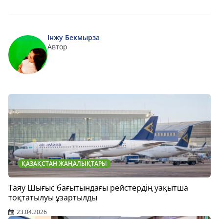
Інжу Бекмырза
Автор
ҚАЗАҚСТАН ЖАҢАЛЫҚТАРЫ
Таяу Шығыс бағытындағы рейстердің уақытша
тоқтатылуы ұзартылды
23.04.2026