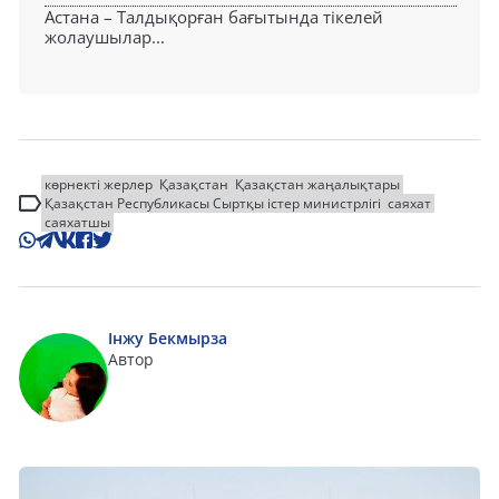
Астана – Талдықорған бағытында тікелей
жолаушылар...
көрнекті жерлер
Қазақстан
Қазақстан жаңалықтары
Қазақстан Республикасы Сыртқы істер министрлігі
саяхат
саяхатшы
Інжу Бекмырза
Автор