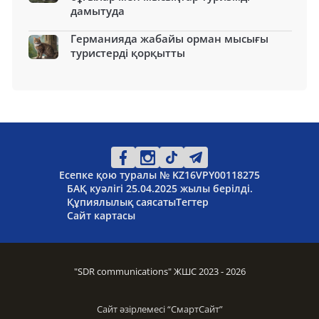
дамытуда
Германияда жабайы орман мысығы
туристерді қорқытты
Есепке қою туралы № KZ16VPY00118275
БАҚ куәлігі 25.04.2025 жылы берілді.
Құпиялылық саясаты
Тегтер
Сайт картасы
"SDR communications" ЖШС 2023 - 2026
Сайт әзірлемесі “
СмартСайт
”