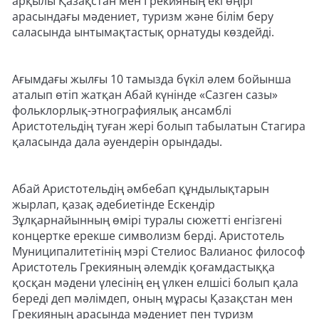
арқылы Қазақстан мен Грекияның екі өңірі
арасындағы мәдениет, туризм және білім беру
саласында ынтымақтастық орнатуды көздейді.
Ағымдағы жылғы 10 тамызда бүкіл әлем бойынша
аталып өтіп жатқан Абай күнінде «Сазген сазы»
фольклорлық-этнографиялық ансамблі
Аристотельдің туған жері болып табылатын Стагира
қаласында дала әуендерін орындады.
Абай Аристотельдің әмбебап құндылықтарын
жырлап, қазақ әдебиетінде Ескендір
Зұлқарнайынның өмірі туралы сюжетті енгізгені
концертке ерекше символизм берді. Аристотель
Муниципалитетінің мэрі Стелиос Валианос философ
Аристотель Грекияның әлемдік қоғамдастыққа
қосқан мәдени үлесінің ең үлкен елшісі болып қала
береді деп мәлімдеп, оның мұрасы Қазақстан мен
Грекияның арасында мәдениет пен туризм