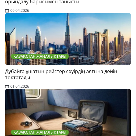
орындалу барысымен танысты
09.04.2026
ҚАЗАҚСТАН ЖАҢАЛЫҚТАРЫ
Дубайға ұшатын рейстер сәуірдің аяғына дейін
тоқтатады
01.04.2026
ҚАЗАҚСТАН ЖАҢАЛЫҚТАРЫ