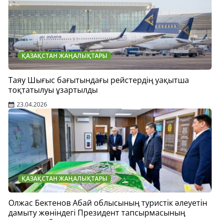
ҚАЗАҚСТАН ЖАҢАЛЫҚТАРЫ
Таяу Шығыс бағытындағы рейстердің уақытша
тоқтатылуы ұзартылды
23.04.2026
ҚАЗАҚСТАН ЖАҢАЛЫҚТАРЫ
Олжас Бектенов Абай облысының туристік әлеуетін
дамыту жөніндегі Президент тапсырмасының