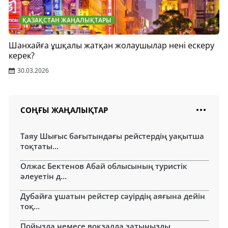
ҚАЗАҚСТАН ЖАҢАЛЫҚТАРЫ
Шанхайға ұшқалы жатқан жолаушылар нені ескеру
керек?
30.03.2026
СОҢҒЫ ЖАҢАЛЫҚТАР
Таяу Шығыс бағытындағы рейстердің уақытша
тоқтаты...
Олжас Бектенов Абай облысының туристік
әлеуетін д...
Дубайға ұшатын рейстер сәуірдің аяғына дейін
тоқ...
Пойызда немесе вокзалда затыңызды