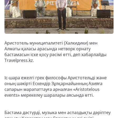
Аристотель муниципалитеті (Халкидики) мен
Алматы қаласы арасында нетворк орнату
бастамасын іске қосу рәсімі өтті, деп хабарлайды
Travelpress.kz.
Іс-шара ежелгі грек философы Аристотельді және
оның шәкірті Ескендір Зұлқарнайынның Азияға
сапарын марапаттауға арналған «Aristotelous
events» мерекелеу шаралары аясында өтті.
Бастама дәстүрді, музыка мен аспаздықты дәріптеу