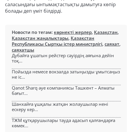
саласындағы ынтымақтастықты дамытуға көпір
болады деп үміт білдірді.
Новости по тегам:
көрнекті жерлер
,
Қазақстан
,
Қазақстан жаңалықтары
,
Қазақстан
Республикасы Сыртқы істер министрлігі
,
саяхат
,
саяхатшы
Дубайға ұшатын рейстер сәуірдің аяғына дейін
тоқ...
Пойызда немесе вокзалда затыңызды ұмытсаңыз
не іс...
Qanot Sharq әуе компаниясы Ташкент – Алматы
бағыт...
Шанхайға ұшқалы жатқан жолаушылар нені
ескеру кер...
ТЖМ құтқарушылары тауда адасып қалғандарға
көмек...