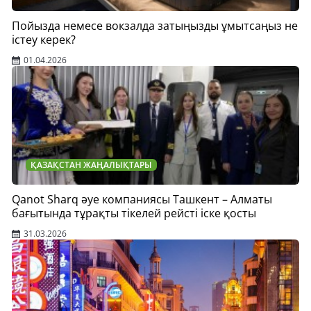
Пойызда немесе вокзалда затыңызды ұмытсаңыз не
істеу керек?
01.04.2026
ҚАЗАҚСТАН ЖАҢАЛЫҚТАРЫ
Qanot Sharq әуе компаниясы Ташкент – Алматы
бағытында тұрақты тікелей рейсті іске қосты
31.03.2026