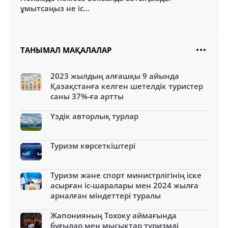
ұмытсаңыз не іс...
ТАНЫМАЛ МАҚАЛАЛАР
2023 жылдың алғашқы 9 айында
Қазақстанға келген шетелдік туристер
саны 37%-ға артты
Үздік авторлық турлар
Туризм көрсеткіштері
Туризм және спорт министрлігінің іске
асырған іс-шаралары мен 2024 жылға
арналған міндеттері туралы
Жапонияның Тохоку аймағында
бұғылар мен мысықтар туризмді