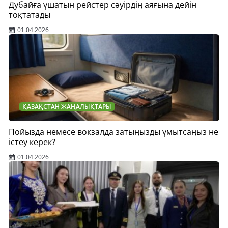
Дубайға ұшатын рейстер сәуірдің аяғына дейін
тоқтатады
01.04.2026
ҚАЗАҚСТАН ЖАҢАЛЫҚТАРЫ
Пойызда немесе вокзалда затыңызды ұмытсаңыз не
істеу керек?
01.04.2026