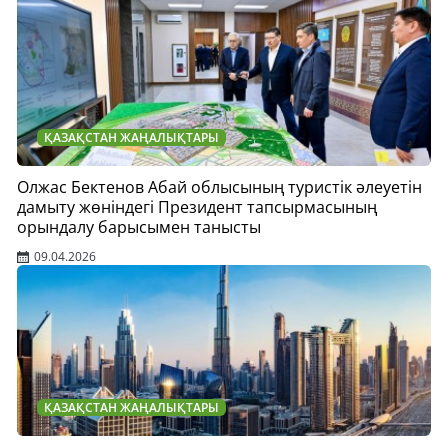
ҚАЗАҚСТАН ЖАҢАЛЫҚТАРЫ
Олжас Бектенов Абай облысының туристік әлеуетін
дамыту жөніндегі Президент тапсырмасының
орындалу барысымен танысты
09.04.2026
ҚАЗАҚСТАН ЖАҢАЛЫҚТАРЫ