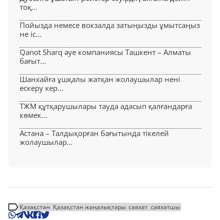
тоқ...
Пойызда немесе вокзалда затыңызды ұмытсаңыз
не іс...
Qanot Sharq әуе компаниясы Ташкент – Алматы
бағыт...
Шанхайға ұшқалы жатқан жолаушылар нені
ескеру кер...
ТЖМ құтқарушылары тауда адасып қалғандарға
көмек...
Астана – Талдықорған бағытында тікелей
жолаушылар...
Қазақстан
Қазақстан жаңалықтары
саяхат
саяхатшы