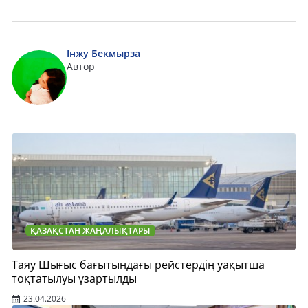
Інжу Бекмырза
Автор
ҚАЗАҚСТАН ЖАҢАЛЫҚТАРЫ
Таяу Шығыс бағытындағы рейстердің уақытша
тоқтатылуы ұзартылды
23.04.2026