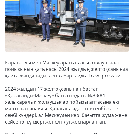
Қарағанды мен Мәскеу арасындағы жолаушылар
пойызының қатынасы 2024 жылдың желтоқсанында
қайта жанданады, деп хабарлайды Travelpress.kz.
2024 жылдың 17 желтоқсанынан бастап
«Қарағанды-Мәскеу» бағытындағы №83/84
халықаралық жолаушылар пойызы аптасына екі
мәрте қатынайды. Қарағандыдан сейсенбі және
сенбі күндері, ал Мәскеуден кері бағытта жұма және
сейсенбі күндері жөнелтілуі жоспарланған.