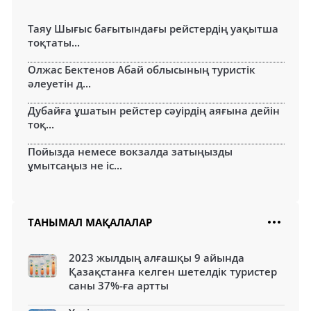
Таяу Шығыс бағытындағы рейстердің уақытша
тоқтаты...
Олжас Бектенов Абай облысының туристік
әлеуетін д...
Дубайға ұшатын рейстер сәуірдің аяғына дейін
тоқ...
Пойызда немесе вокзалда затыңызды
ұмытсаңыз не іс...
ТАНЫМАЛ МАҚАЛАЛАР
2023 жылдың алғашқы 9 айында
Қазақстанға келген шетелдік туристер
саны 37%-ға артты