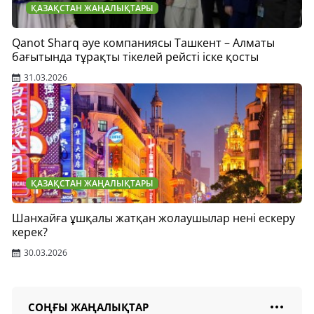
ҚАЗАҚСТАН ЖАҢАЛЫҚТАРЫ
Qanot Sharq әуе компаниясы Ташкент – Алматы
бағытында тұрақты тікелей рейсті іске қосты
31.03.2026
ҚАЗАҚСТАН ЖАҢАЛЫҚТАРЫ
Шанхайға ұшқалы жатқан жолаушылар нені ескеру
керек?
30.03.2026
СОҢҒЫ ЖАҢАЛЫҚТАР