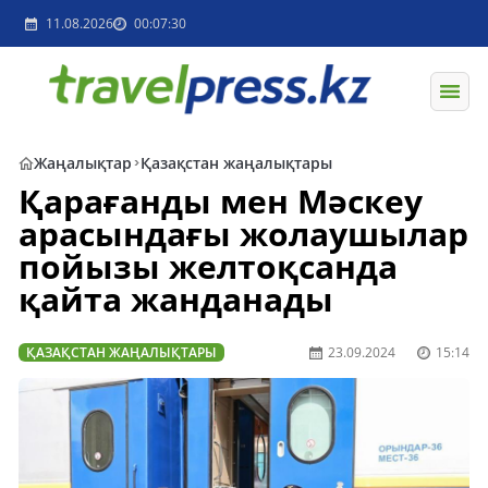
11.08.2026
00:07:30
Жаңалықтар
Қазақстан жаңалықтары
Қарағанды мен Мәскеу
арасындағы жолаушылар
пойызы желтоқсанда
қайта жанданады
ҚАЗАҚСТАН ЖАҢАЛЫҚТАРЫ
23.09.2024
15:14