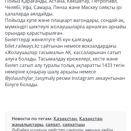
Пойыз Қарағанды, Астана, Көкшетау, Петропавл,
Челябі, Уфа, Самара, Пенза және Мәскеу сияқты ірі
қалаларда аялдайды.
Пойызда купе және плацкарт вагондары, сондай-ақ,
мүмкіндігі шектеулі жолаушыларға арналған арнайы
орындар қарастырылған.
Билеттерді жөнелтуге 45 күн қалғанда
bilet.railways.kz сайтынан немесе вокзалдардағы
«Жолаушылар тасымалы» АҚ кассаларынан сатып
алуға болады. Тасымалдау ережелері, кесте және
билет сатып алу туралы толық ақпаратты 1433 тегін
нөміріне қоңырау шалу арқылы немесе
@jolaushylar_tasymaly ресми Instagram аккаунтынан
білуге болады.
Новости по тегам:
Қазақстан
,
Қазақстан
жаңалықтары
,
саяхат
,
саяхатшы
Дубайға ұшатын рейстер сәуірдің аяғына дейін