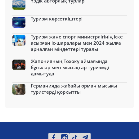
Үздік авторлық турлар
Туризм көрсеткіштері
Туризм және спорт министрлігінің іске
асырған іс-шаралары мен 2024 жылға
арналған міндеттері туралы
Жапонияның Тохоку аймағында
бұғылар мен мысықтар туризмді
дамытуда
Германияда жабайы орман мысығы
туристерді қорқытты