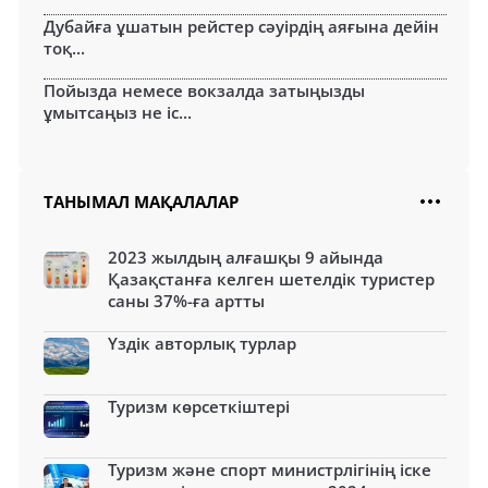
Дубайға ұшатын рейстер сәуірдің аяғына дейін
тоқ...
Пойызда немесе вокзалда затыңызды
ұмытсаңыз не іс...
ТАНЫМАЛ МАҚАЛАЛАР
2023 жылдың алғашқы 9 айында
Қазақстанға келген шетелдік туристер
саны 37%-ға артты
Үздік авторлық турлар
Туризм көрсеткіштері
Туризм және спорт министрлігінің іске