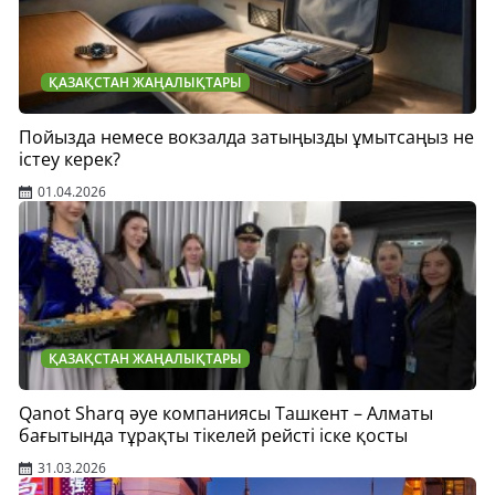
ҚАЗАҚСТАН ЖАҢАЛЫҚТАРЫ
Пойызда немесе вокзалда затыңызды ұмытсаңыз не
істеу керек?
01.04.2026
ҚАЗАҚСТАН ЖАҢАЛЫҚТАРЫ
Qanot Sharq әуе компаниясы Ташкент – Алматы
бағытында тұрақты тікелей рейсті іске қосты
31.03.2026