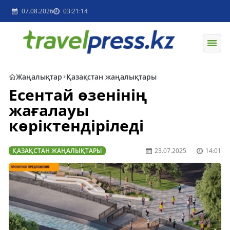
07.08.2026
03:21:14
Жаңалықтар
Қазақстан жаңалықтары
Есентай өзенінің
жағалауы
көріктендіріледі
ҚАЗАҚСТАН ЖАҢАЛЫҚТАРЫ
23.07.2025
14:01