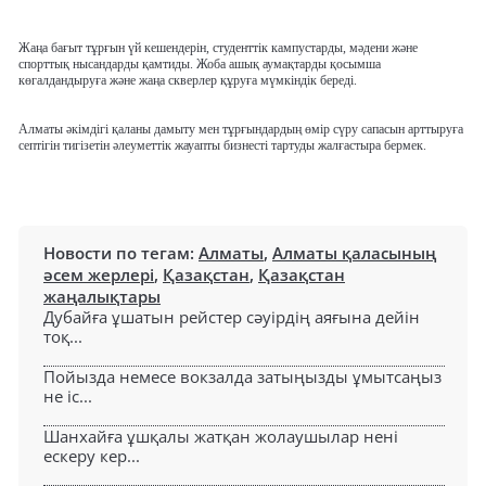
Жаңа бағыт тұрғын үй кешендерін, студенттік кампустарды, мәдени және
спорттық нысандарды қамтиды. Жоба ашық аумақтарды қосымша
көгалдандыруға және жаңа скверлер құруға мүмкіндік береді.
Алматы әкімдігі қаланы дамыту мен тұрғындардың өмір сүру сапасын арттыруға
септігін тигізетін әлеуметтік жауапты бизнесті тартуды жалғастыра бермек.
Новости по тегам:
Алматы
,
Алматы қаласының
әсем жерлері
,
Қазақстан
,
Қазақстан
жаңалықтары
Дубайға ұшатын рейстер сәуірдің аяғына дейін
тоқ...
Пойызда немесе вокзалда затыңызды ұмытсаңыз
не іс...
Шанхайға ұшқалы жатқан жолаушылар нені
ескеру кер...