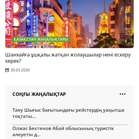
ҚАЗАҚСТАН ЖАҢАЛЫҚТАРЫ
Шанхайға ұшқалы жатқан жолаушылар нені ескеру
керек?
30.03.2026
СОҢҒЫ ЖАҢАЛЫҚТАР
Таяу Шығыс бағытындағы рейстердің уақытша
тоқтаты...
Олжас Бектенов Абай облысының туристік
әлеуетін д...