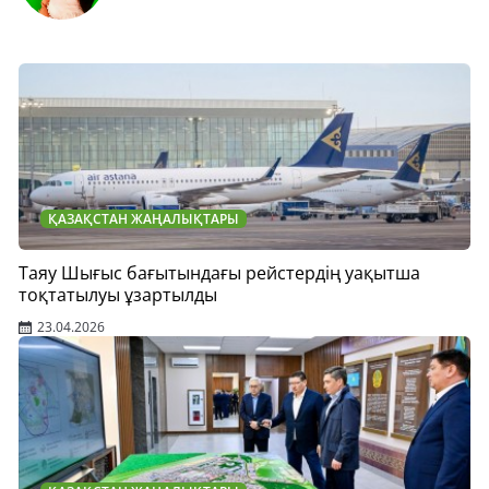
ҚАЗАҚСТАН ЖАҢАЛЫҚТАРЫ
Таяу Шығыс бағытындағы рейстердің уақытша
тоқтатылуы ұзартылды
23.04.2026