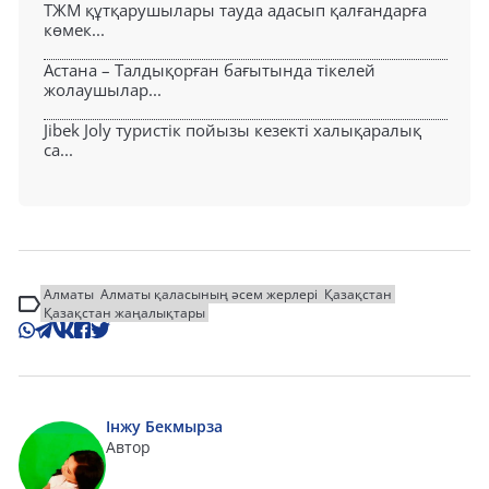
ТЖМ құтқарушылары тауда адасып қалғандарға
көмек...
Астана – Талдықорған бағытында тікелей
жолаушылар...
Jibek Joly туристік пойызы кезекті халықаралық
са...
Алматы
Алматы қаласының әсем жерлері
Қазақстан
Қазақстан жаңалықтары
Інжу Бекмырза
Автор