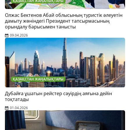
ҚАЗАҚСТАН ЖАҢАЛЫҚТАРЫ
Олжас Бектенов Абай облысының туристік әлеуетін
дамыту жөніндегі Президент тапсырмасының
орындалу барысымен танысты
09.04.2026
ҚАЗАҚСТАН ЖАҢАЛЫҚТАРЫ
Дубайға ұшатын рейстер сәуірдің аяғына дейін
тоқтатады
01.04.2026