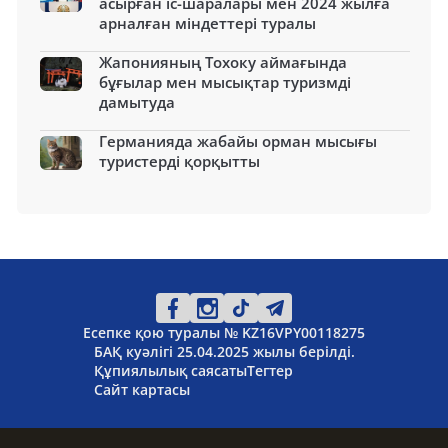
асырған іс-шаралары мен 2024 жылға
арналған міндеттері туралы
Жапонияның Тохоку аймағында
бұғылар мен мысықтар туризмді
дамытуда
Германияда жабайы орман мысығы
туристерді қорқытты
Есепке қою туралы № KZ16VPY00118275
БАҚ куәлігі 25.04.2025 жылы берілді.
Құпиялылық саясаты
Тегтер
Сайт картасы