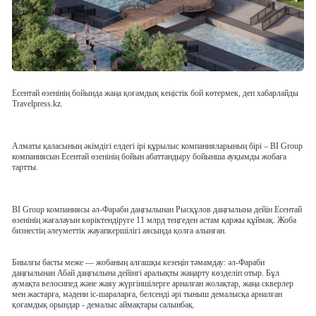
Есентай өзенінің бойында жаңа қоғамдық кеңістік бой көтермек, деп хабарлайды
Travelpress.kz.
Алматы қаласының әкімдігі елдегі ірі құрылыс компанияларының бірі – BI Group
компаниясын Есентай өзенінің бойын абаттандыру бойынша ауқымды жобаға
тартты.
BI Group компаниясы әл-Фараби даңғылынан Рысқұлов даңғылына дейін Есентай
өзенінің жағалауын көріктендіруге 11 млрд теңгеден астам қаржы құймақ. Жоба
бизнестің әлеуметтік жауапкершілігі аясында қолға алынған.
Биылғы басты меже — жобаның алғашқы кезеңін тәмамдау: әл-Фараби
даңғылынан Абай даңғылына дейінгі аралықты жаңарту көзделіп отыр. Бұл
аумақта велосипед және жаяу жүргіншілерге арналған жолақтар, жаңа скверлер
мен жастарға, мәдени іс-шараларға, белсенді әрі тыныш демалысқа арналған
қоғамдық орындар - демалыс аймақтары салынбақ.