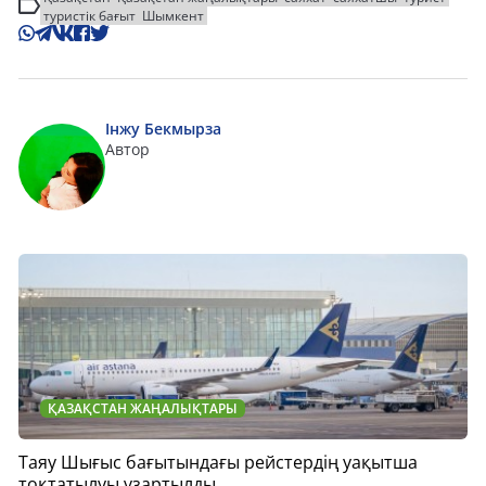
туристік бағыт
Шымкент
Інжу Бекмырза
Автор
ҚАЗАҚСТАН ЖАҢАЛЫҚТАРЫ
Таяу Шығыс бағытындағы рейстердің уақытша
тоқтатылуы ұзартылды