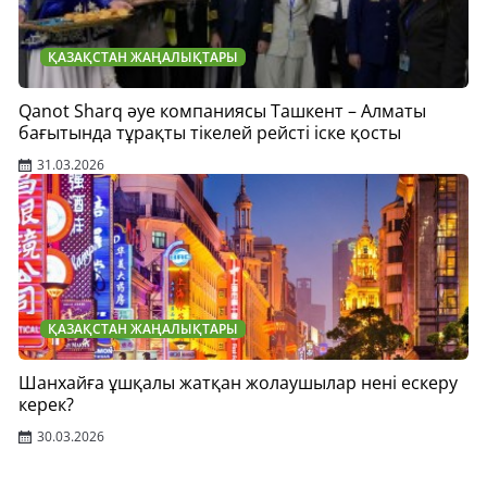
ҚАЗАҚСТАН ЖАҢАЛЫҚТАРЫ
Qanot Sharq әуе компаниясы Ташкент – Алматы
бағытында тұрақты тікелей рейсті іске қосты
31.03.2026
ҚАЗАҚСТАН ЖАҢАЛЫҚТАРЫ
Шанхайға ұшқалы жатқан жолаушылар нені ескеру
керек?
30.03.2026