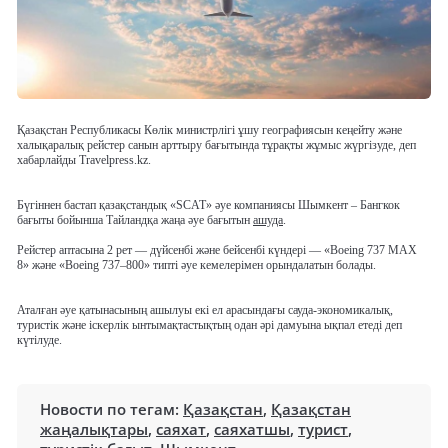
Қазақстан Республикасы Көлік министрлігі ұшу географиясын кеңейту және
халықаралық рейстер санын арттыру бағытында тұрақты жұмыс жүргізуде, деп
хабарлайды Travelpress.kz.
Бүгіннен бастап қазақстандық «SCAT» әуе компаниясы Шымкент – Бангкок
бағыты бойынша Тайландқа жаңа әуе бағытын
ашуда
.
Рейстер аптасына 2 рет — дүйсенбі және бейсенбі күндері — «Boeing 737 MAX
8» және «Boeing 737–800» типті әуе кемелерімен орындалатын болады.
Аталған әуе қатынасының ашылуы екі ел арасындағы сауда-экономикалық,
туристік және іскерлік ынтымақтастықтың одан әрі дамуына ықпал етеді деп
күтілуде.
Новости по тегам:
Қазақстан
,
Қазақстан
жаңалықтары
,
саяхат
,
саяхатшы
,
турист
,