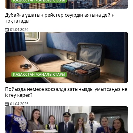
ҚАЗАҚСТАН ЖАҢАЛЫҚТАРЫ
Дубайға ұшатын рейстер сәуірдің аяғына дейін
тоқтатады
01.04.2026
ҚАЗАҚСТАН ЖАҢАЛЫҚТАРЫ
Пойызда немесе вокзалда затыңызды ұмытсаңыз не
істеу керек?
01.04.2026