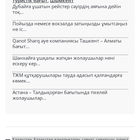
туристік бағыт
,
Шымкент
Дубайға ұшатын рейстер сәуірдің аяғына дейін
тоқ...
Пойызда немесе вокзалда затыңызды ұмытсаңыз
не іс...
Qanot Sharq әуе компаниясы Ташкент – Алматы
бағыт...
Шанхайға ұшқалы жатқан жолаушылар нені
ескеру кер...
ТЖМ құтқарушылары тауда адасып қалғандарға
көмек...
Астана – Талдықорған бағытында тікелей
жолаушылар...
Қазақстан
Қазақстан жаңалықтары
саяхат
саяхатшы
турист