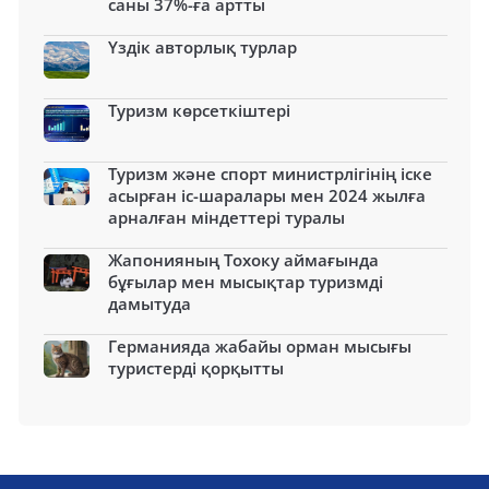
саны 37%-ға артты
Үздік авторлық турлар
Туризм көрсеткіштері
Туризм және спорт министрлігінің іске
асырған іс-шаралары мен 2024 жылға
арналған міндеттері туралы
Жапонияның Тохоку аймағында
бұғылар мен мысықтар туризмді
дамытуда
Германияда жабайы орман мысығы
туристерді қорқытты