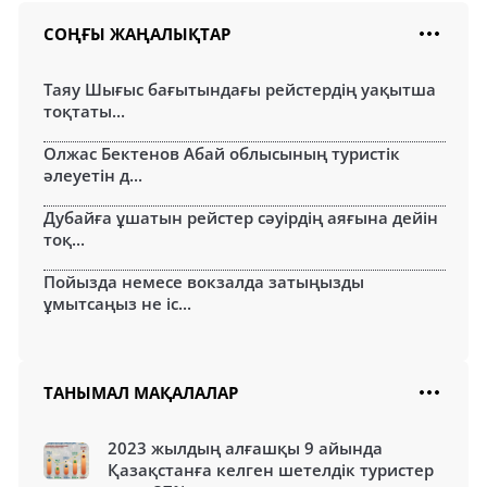
СОҢҒЫ ЖАҢАЛЫҚТАР
Таяу Шығыс бағытындағы рейстердің уақытша
тоқтаты...
Олжас Бектенов Абай облысының туристік
әлеуетін д...
Дубайға ұшатын рейстер сәуірдің аяғына дейін
тоқ...
Пойызда немесе вокзалда затыңызды
ұмытсаңыз не іс...
ТАНЫМАЛ МАҚАЛАЛАР
2023 жылдың алғашқы 9 айында
Қазақстанға келген шетелдік туристер