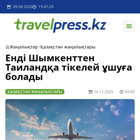
09.08.2026
15:47:29
Жаңалықтар
Қазақстан жаңалықтары
Енді Шымкенттен
Таиландқа тікелей ұшуға
болады
ҚАЗАҚСТАН ЖАҢАЛЫҚТАРЫ
16.12.2025
09:00