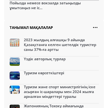
Пойызда немесе вокзалда затыңызды
ұмытсаңыз не іс...
ТАНЫМАЛ МАҚАЛАЛАР
2023 жылдың алғашқы 9 айында
Қазақстанға келген шетелдік туристер
саны 37%-ға артты
Үздік авторлық турлар
Туризм көрсеткіштері
Туризм және спорт министрлігінің іске
асырған іс-шаралары мен 2024 жылға
арналған міндеттері туралы
Жапонияның Тохоку аймағында