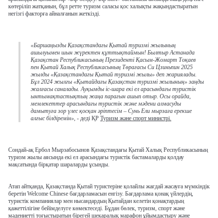
көтеріліп жатқанын, бұл ретте туризм саласы қос халықты жақындастыратын
негізгі факторға айналғанын жеткізді.
«Баршаңызды Қазақстандағы Қытай туризмі жылының
ашылуымен шын жүректен құттықтаймын! Былтыр Астанада
Қазақстан Республикасының Президенті Қасым-Жомарт Тоқаев
пен Қытай Халық Республикасының Төрағасы Си Цзиньпин 2025
жылды «Қазақстандағы Қытай туризмі жылы» деп жариялады.
Бұл 2024 жылғы «Қытайдағы Қазақстан туризмі жылының» заңды
жалғасы саналады. Ауқымды іс-шара екі ел арасындағы туристік
ынтымақтастықтың жаңа парағын ашып отыр. Осы орайда,
мемлекеттер арасындағы туристік және мәдени алмасуды
дамытуға зор үлес қосқан әріптесім – Сунь Ели мырзаға ерекше
алғыс білдіремін»
, - деді ҚР
Туризм және спорт министрі.
Сондай-ақ Ербол Мырзабосынов Қазақстандағы Қытай Халық Республикасының
туризм жылы аясында екі ел арасындағы туристік бастамаларды қолдау
мақсатында бірқатар шараларды ұсынды.
Атап айтқанда, Қазақстанда Қытай туристеріне қолайлы жағдай жасауға мүмкіндік
беретін Welcome Chinese бағдарламасын енгізу. Бағдарлама қонақ үйлердің,
туристік компаниялар мен нысандардың Қытайдан келетін қонақтардың
қажеттілігіне бейімделуге көмектеседі. Бұдан бөлек, туризм, спорт және
мәдениетті тоғыстыратын бірегей шекаралық марафон ұйымдастыру және