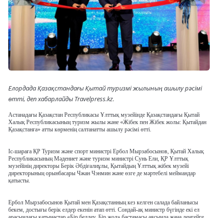
Елордада Қазақстандағы Қытай туризмі жылының ашылу рәсімі
өтті, деп хабарлайды Travelpress.kz.
Астанадағы Қазақстан Республикасы Ұлттық музейінде Қазақстандағы Қытай
Халық Республикасының туризм жылы және «Жібек пен Жібек жолы: Қытайдан
Қазақстанға» атты көрменің салтанатты ашылу рәсімі өтті.
Іс-шараға ҚР Туризм және спорт министрі Ербол Мырзабосынов, Қытай Халық
Республикасының Мәдениет және туризм министрі Сунь Ели, ҚР Ұлттық
музейінің директоры Берік Әбдіғалиұлы, Қытайдың Ұлттық жібек музейі
директорының орынбасары Чжан Чэнмин және өзге де мәртебелі меймандар
қатысты.
Ербол Мырзабосынов Қытай мен Қазақстанның кез келген салада байланысы
бекем, достығы берік елдер екенін атап өтті. Сондай-ақ министр бүгінде екі ел
арасындағы қатынастар «Бір белдеу. Бір жол» бастамасы аясында жаңа деңгейге