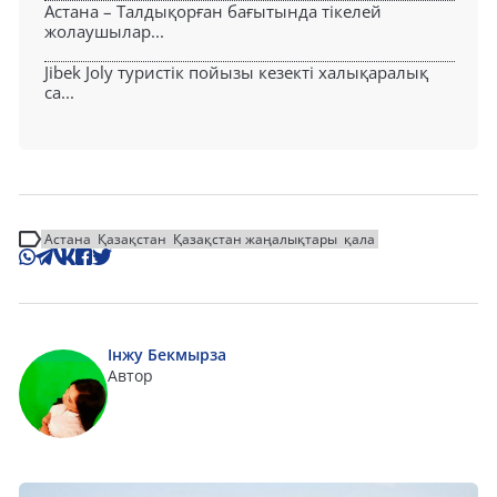
Астана – Талдықорған бағытында тікелей
жолаушылар...
Jibek Joly туристік пойызы кезекті халықаралық
са...
Астана
Қазақстан
Қазақстан жаңалықтары
қала
Інжу Бекмырза
Автор