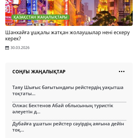
ҚАЗАҚСТАН ЖАҢАЛЫҚТАРЫ
Шанхайға ұшқалы жатқан жолаушылар нені ескеру
керек?
30.03.2026
СОҢҒЫ ЖАҢАЛЫҚТАР
Таяу Шығыс бағытындағы рейстердің уақытша
тоқтаты...
Олжас Бектенов Абай облысының туристік
әлеуетін д...
Дубайға ұшатын рейстер сәуірдің аяғына дейін
тоқ...