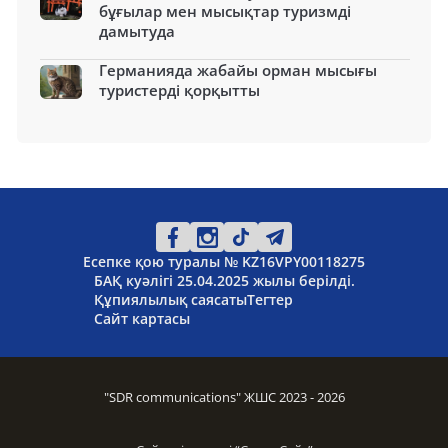
бұғылар мен мысықтар туризмді
дамытуда
Германияда жабайы орман мысығы
туристерді қорқытты
Есепке қою туралы № KZ16VPY00118275
БАҚ куәлігі 25.04.2025 жылы берілді.
Құпиялылық саясаты
Тегтер
Сайт картасы
"SDR communications" ЖШС 2023 - 2026