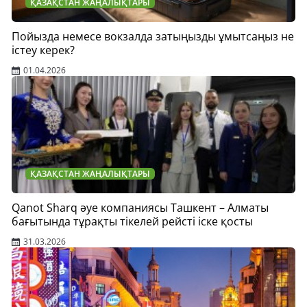
ҚАЗАҚСТАН ЖАҢАЛЫҚТАРЫ
Пойызда немесе вокзалда затыңызды ұмытсаңыз не
істеу керек?
01.04.2026
ҚАЗАҚСТАН ЖАҢАЛЫҚТАРЫ
Qanot Sharq әуе компаниясы Ташкент – Алматы
бағытында тұрақты тікелей рейсті іске қосты
31.03.2026