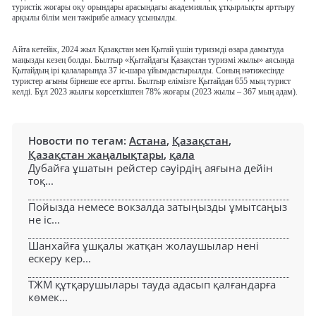
туристік жоғары оқу орындары арасындағы академиялық ұтқырлықты арттыру
арқылы білім мен тәжірибе алмасу ұсынылды.
Айта кетейік, 2024 жыл Қазақстан мен Қытай үшін туризмді өзара дамытуда
маңызды кезең болды. Былтыр «Қытайдағы Қазақстан туризмі жылы» аясында
Қытайдың ірі қалаларында 37 іс-шара ұйымдастырылды. Соның нәтижесінде
туристер ағыны бірнеше есе артты. Былтыр елімізге Қытайдан 655 мың турист
келді. Бұл 2023 жылғы көрсеткіштен 78% жоғары (2023 жылы – 367 мың адам).
Новости по тегам:
Астана
,
Қазақстан
,
Қазақстан жаңалықтары
,
қала
Дубайға ұшатын рейстер сәуірдің аяғына дейін
тоқ...
Пойызда немесе вокзалда затыңызды ұмытсаңыз
не іс...
Шанхайға ұшқалы жатқан жолаушылар нені
ескеру кер...
ТЖМ құтқарушылары тауда адасып қалғандарға
көмек...