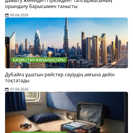
дамыту жөніндегі Президент тапсырмасының
орындалу барысымен танысты
09.04.2026
ҚАЗАҚСТАН ЖАҢАЛЫҚТАРЫ
Дубайға ұшатын рейстер сәуірдің аяғына дейін
тоқтатады
01.04.2026