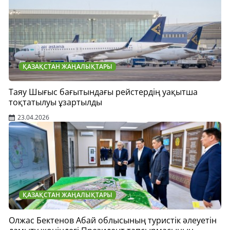
ҚАЗАҚСТАН ЖАҢАЛЫҚТАРЫ
Таяу Шығыс бағытындағы рейстердің уақытша
тоқтатылуы ұзартылды
23.04.2026
ҚАЗАҚСТАН ЖАҢАЛЫҚТАРЫ
Олжас Бектенов Абай облысының туристік әлеуетін