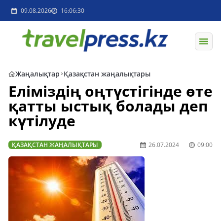
09.08.2026
16:06:30
Жаңалықтар
Қазақстан жаңалықтары
Еліміздің оңтүстігінде өте
қатты ыстық болады деп
күтілуде
ҚАЗАҚСТАН ЖАҢАЛЫҚТАРЫ
26.07.2024
09:00