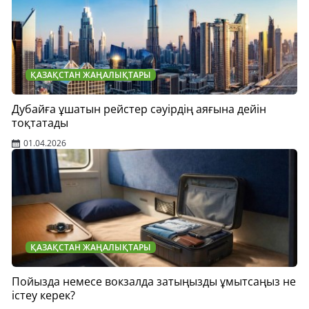
ҚАЗАҚСТАН ЖАҢАЛЫҚТАРЫ
Дубайға ұшатын рейстер сәуірдің аяғына дейін
тоқтатады
01.04.2026
ҚАЗАҚСТАН ЖАҢАЛЫҚТАРЫ
Пойызда немесе вокзалда затыңызды ұмытсаңыз не
істеу керек?