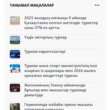
ТАНЫМАЛ МАҚАЛАЛАР
2023 жылдың алғашқы 9 айында
Қазақстанға келген шетелдік туристер
саны 37%-ға артты
Үздік авторлық турлар
Туризм көрсеткіштері
Туризм және спорт министрлігінің іске
асырған іс-шаралары мен 2024 жылға
арналған міндеттері туралы
Жапонияның Тохоку аймағында
бұғылар мен мысықтар туризмді
дамытуда
Германияда жабайы орман мысығы
туристерді қорқытты