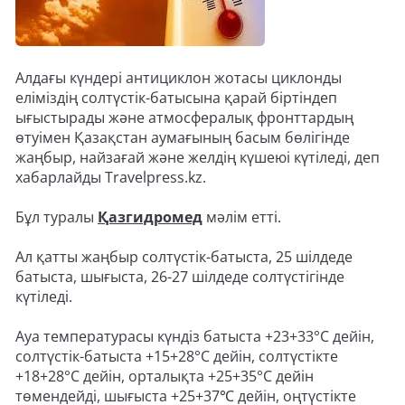
Алдағы күндері антициклон жотасы циклонды
еліміздің солтүстік-батысына қарай біртіндеп
ығыстырады және атмосфералық фронттардың
өтуімен Қазақстан аумағының басым бөлігінде
жаңбыр, найзағай және желдің күшеюі күтіледі, деп
хабарлайды Travelpress.kz.
Бұл туралы
Қазгидромед
мәлім етті.
Ал қатты жаңбыр солтүстік-батыста, 25 шілдеде
батыста, шығыста, 26-27 шілдеде солтүстігінде
күтіледі.
Ауа температурасы күндіз батыста +23+33°С дейін,
солтүстік-батыста +15+28°С дейін, солтүстікте
+18+28°С дейін, орталықта +25+35°С дейін
төмендейді, шығыста +25+37℃ дейін, оңтүстікте