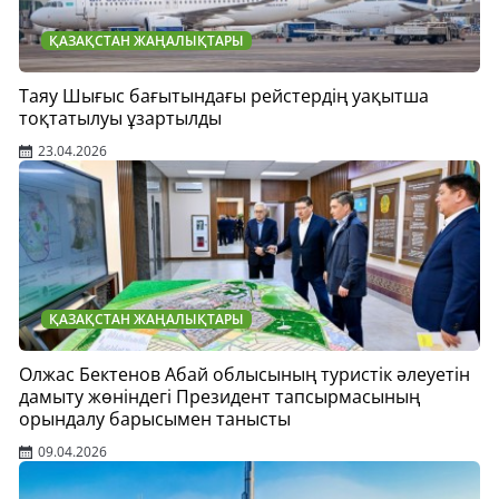
ҚАЗАҚСТАН ЖАҢАЛЫҚТАРЫ
Таяу Шығыс бағытындағы рейстердің уақытша
тоқтатылуы ұзартылды
23.04.2026
ҚАЗАҚСТАН ЖАҢАЛЫҚТАРЫ
Олжас Бектенов Абай облысының туристік әлеуетін
дамыту жөніндегі Президент тапсырмасының
орындалу барысымен танысты
09.04.2026