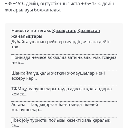
+35+45℃ дейін, оңтүстік-шығыста +35+43℃ дейін
жоғарылауы болжанады.
Новости по тегам:
Қазақстан
,
Қазақстан
жаңалықтары
Дубайға ұшатын рейстер сәуірдің аяғына дейін
тоқ...
Пойызда немесе вокзалда затыңызды ұмытсаңыз
не іс...
Шанхайға ұшқалы жатқан жолаушылар нені
ескеру кер...
ТЖМ құтқарушылары тауда адасып қалғандарға
көмек...
Астана – Талдықорған бағытында тікелей
жолаушылар...
Jibek Joly туристік пойызы кезекті халықаралық
са...