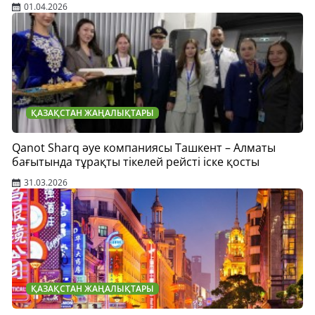
01.04.2026
ҚАЗАҚСТАН ЖАҢАЛЫҚТАРЫ
Qanot Sharq әуе компаниясы Ташкент – Алматы
бағытында тұрақты тікелей рейсті іске қосты
31.03.2026
ҚАЗАҚСТАН ЖАҢАЛЫҚТАРЫ